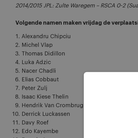
2014/2015 JPL: Zulte Waregem – RSCA 0-2 (Sua
Volgende namen maken vrijdag de verplaatsi
Alexandru Chipciu
Michel Vlap
Thomas Didillon
Luka Adzic
Nacer Chadli
Elias Cobbaut
Peter Zulj
Isaac Kiese Thelin
Hendrik Van Crombrugge
Derrick Luckassen
Davy Roef
Edo Kayembe