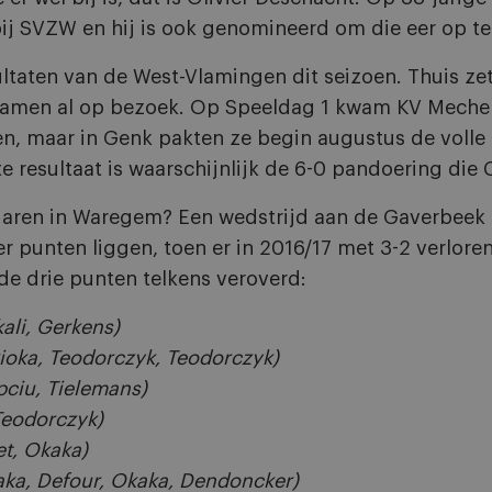
j SVZW en hij is ook genomineerd om die eer op te
ltaten van de West-Vlamingen dit seizoen. Thuis zett
kwamen al op bezoek. Op Speeldag 1 kwam KV Mechel
ren, maar in Genk pakten ze begin augustus de volle 
e resultaat is waarschijnlijk de 6-0 pandoering die 
 jaren in Waregem? Een wedstrijd aan de Gaverbeek 
r punten liggen, toen er in 2016/17 met 3-2 verloren
de drie punten telkens veroverd:
ali, Gerkens)
ioka, Teodorczyk, Teodorczyk)
pciu, Tielemans)
Teodorczyk)
et, Okaka)
aka, Defour, Okaka, Dendoncker)