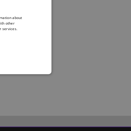
rmation about
ith other
r services.