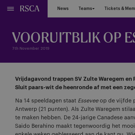
Skip
News
Teams
Tickets & Mem
to
main
content
VOORUITBLIK OP E
7th November 2019
Vrijdagavond trappen SV Zulte Waregem en R
Sluit paars-wit de heenronde af met een zeg
Na 14 speeldagen staat
Essevee
op de vijfde 
Antwerp (21 punten). Als Zulte Waregem stil
te maken hebben. De 24-jarige Canadese aanval
Saido Berahino maakt tegenwoordig het mooie
enkele weken geblesseerd aan de kant nu. Wie e