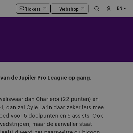
EN
Tickets
Webshop
an de Jupiler Pro League op gang.
eliswaar dan Charleroi (22 punten) en
 dan zal Cyle Larin daar zeker iets mee
goed voor 5 doelpunten en 6 assists. Ook
edstrijden, maar de aanvaller staat
 leeftijd werd het paars-witte clubicoon