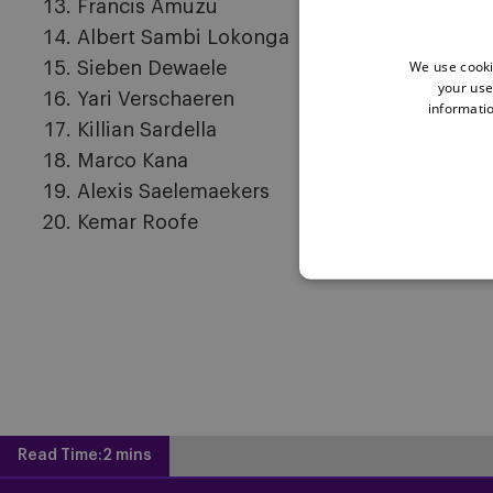
Francis Amuzu
Albert Sambi Lokonga
We use cooki
Sieben Dewaele
your use
Yari Verschaeren
informatio
Killian Sardella
Marco Kana
Alexis Saelemaekers
Kemar Roofe
Read Time:
2 mins