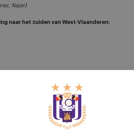
rez, Najar)
ng naar het zuiden van West-Vlaanderen: