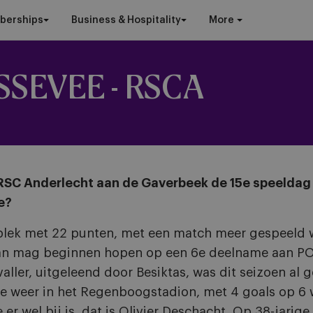
berships
Business & Hospitality
More
SSEVEE - RSCA
SC Anderlecht aan de Gaverbeek de 15e speeldag v
e?
plek met 22 punten, met een match meer gespeeld w
aan mag beginnen hopen op een 6e deelname aan PO1,
ler, uitgeleend door Besiktas, was dit seizoen al 
 weer in het Regenboogstadion, met 4 goals op 6 w
r wel bij is, dat is Olivier Deschacht. Op 38-jarige