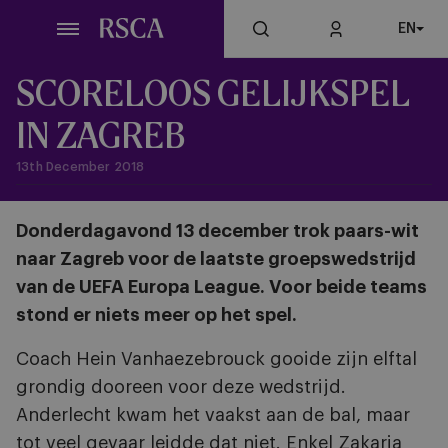
Skip
EN
to
main
content
SCORELOOS GELIJKSPEL
IN ZAGREB
13th December 2018
Donderdagavond 13 december trok paars-wit
naar Zagreb voor de laatste groepswedstrijd
van de UEFA Europa League. Voor beide teams
stond er niets meer op het spel.
Coach Hein Vanhaezebrouck gooide zijn elftal
grondig dooreen voor deze wedstrijd.
Anderlecht kwam het vaakst aan de bal, maar
tot veel gevaar leidde dat niet. Enkel Zakaria