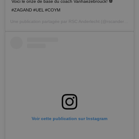
Voici le onze de base du coach Vanhaezebrouck! ⚽️
#ZAGAND #UEL #COYM
Une publication partagée par
RSC Anderlecht
(@rscanderlecht) le
Voir cette publication sur Instagram