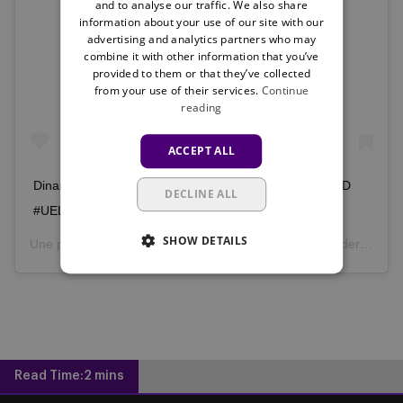
and to analyse our traffic. We also share
information about your use of our site with our
Voir cette publication sur Instagram
advertising and analytics partners who may
combine it with other information that you’ve
provided to them or that they’ve collected
from your use of their services.
Continue
reading
ACCEPT ALL
Dinamo Zagreb 0-0 #RSCA ‏@ FULL TIME ⚽️ #ZAGAND
DECLINE ALL
#UEL #COYM
SHOW DETAILS
Une publication partagée par
RSC Anderlecht
(@rscanderlecht) le
Read Time:
2 mins