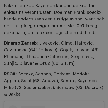
Bakkali en Edo Kayembe konden de Kroaten
enigszins verontrusten. Doelman Frank Boeckx
kende ondertussen een rustige avond, want ook
de thuisploeg dreigde amper.
Met
0-0
kreeg
deze partij dan ook een logische eindstand.
Dinamo Zagreb:
Livakovic, Olmo, Hajrovic,
Gavranovic (64’ Petkovic), Gojak, Leovac (46’
Rhamani), Théophile-Catherine, Stojanovic,
Sunjic, Dilaver & Orsic (88’ Situm)
RSCA:
Boeckx, Sanneh, Gerkens, Morioka,
Appiah, Saief (68’ Amuzu), Santini, Kayembe,
Milic (72’ Saelemaekers), Bornauw (63’ Delcroix)
& Bakkali