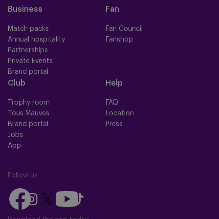
Business
Fan
Match packs
Fan Council
Annual hospitality
Fanshop
Partnerships
Private Events
Brand portal
Club
Help
Trophy room
FAQ
Tous Mauves
Location
Brand portal
Press
Jobs
App
Follow us
Follow
Follow
Follow
Follow
Follow
us
us
us
us
us
on
on