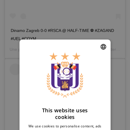
Dinamo Zagreb 0-0 #RSCA @ HALF-TIME ⚽️ #ZAGAND
#UEL #COYM
Une publication partagée par
RSC Anderlecht
(@rscanderlecht) le
DUTCH
ENGLISH
FRENCH
This website uses
cookies
We use cookies to personalise content, ads