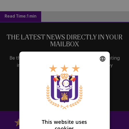
Read Time:
1 min
THE LATEST NEWS DIRECTLY IN YOUR
MAILBOX
Be the first to receive important updates, ticketing
information, shirt releases or promotions by
subscribing to our newsletter.
DUTCH
ENGLISH
Subscribe
FRENCH
This website uses
cookies