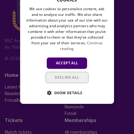
We use cookies to personalise content, ads
and to analyse our traffic. We also share
information about your use of our site with our
advertising and analytics partners who may
combine it with other information that you’ve
provided to them or that they’ve collected
RSC Anderlecht
from your use of their services.
Continue
Av. Théo Verbeeck 2, 1070 Anderlecht, Belgium
reading
© 2026 RSC Anderlecht
ACCEPT ALL
Home
Teams
DECLINE ALL
Latest News
First team
SHOW DETAILS
Newsletter
Futures
Fotoalbums
Women
Neerpede
Futsal
Tickets
Memberships
Match tickets
All memberships