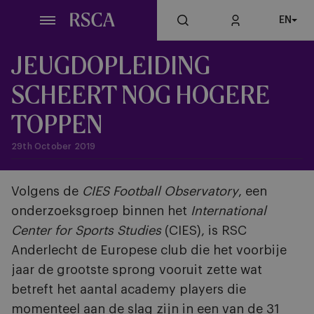
Skip
EN
to
main
content
JEUGDOPLEIDING
SCHEERT NOG HOGERE
TOPPEN
29th October 2019
Volgens de
CIES Football Observatory
, een
onderzoeksgroep binnen het
International
Center for Sports Studies
(CIES), is RSC
Anderlecht de Europese club die het voorbije
jaar de grootste sprong vooruit zette wat
betreft het aantal academy players die
momenteel aan de slag zijn in een van de 31