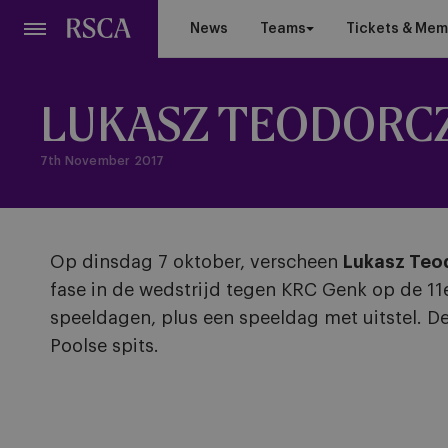
Skip
News
Teams
Tickets & Mem
to
main
content
LUKASZ TEODORCZ
7th November 2017
Op dinsdag 7 oktober, verscheen
Lukasz Teo
fase in de wedstrijd tegen KRC Genk op de 11
speeldagen, plus een speeldag met uitstel. 
Poolse spits.