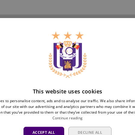
Teams
Tickets
First team
Match tickets
Futures
ABO
Women
Resale
Neerpede
Share your ticket
Futsal
Business
Fan
inf
This website uses cookies
Match packs
Fan Council
es to personalise content, ads and to analyse our traffic. We also share info
 of our site with our advertising and analytics partners who may combine it w
Annual hospitality
Fanshop
n that you’ve provided to them or that they’ve collected from your use of thei
Partnerships
Continue reading
Private Events
Brand portal
ACCEPT ALL
DECLINE ALL
Help