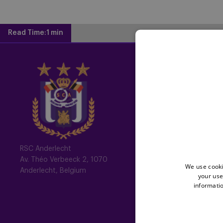
Read Time:
1 min
Home
Latest News
Newsletter
Fotoalbums
Memberships
RSC Anderlecht
Av. Théo Verbeeck 2, 1070
All memberships
We use cooki
Anderlecht, Belgium
your use
Mauve TV
informatio
Mauve+ Silver
Mauve+ Gold
Mauve Ket
Club