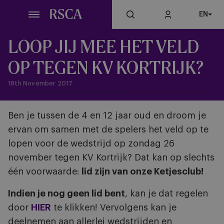
Skip
EN
to
main
content
LOOP JIJ MEE HET VELD
OP TEGEN KV KORTRIJK?
18th November 2017
Ben je tussen de 4 en 12 jaar oud en droom je
ervan om samen met de spelers het veld op te
lopen voor de wedstrijd op zondag 26
november tegen KV Kortrijk? Dat kan op slechts
één voorwaarde:
lid zijn van onze Ketjesclub!
Indien je nog geen lid bent
, kan je dat regelen
door
HIER
te klikken! Vervolgens kan je
deelnemen aan allerlei wedstrijden en