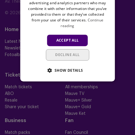
Av. Théo Verbeeck 2, 1070 Anderlecht, Belgium
advertising and analytics partners who may
combine it with other information that you’ve
© 2026 RSC Anderlecht
provided to them or that they’ve collected
from your use of their services.
Continue
reading
Home
Teams
ACCEPT ALL
Latest News
First team
Newsletter
Futures
DECLINE ALL
Fotoalbums
Women
Neerpede
Futsal
SHOW DETAILS
Tickets
Memberships
Match tickets
All memberships
ABO
Mauve TV
Resale
Mauve+ Silver
Share your ticket
Mauve+ Gold
Mauve Ket
Business
Fan
Match packs
Fan Council