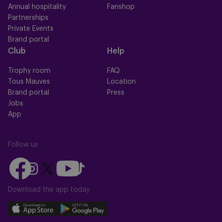
Annual hospitality
Fanshop
Partnerships
Private Events
Brand portal
Club
Help
Trophy room
FAQ
Tous Mauves
Location
Brand portal
Press
Jobs
App
Follow us
Follow
Follow
Follow
Follow
Follow
us
us
us
us
us
on
on
Download the app today
on
on
on
Facebook
YouTube
Instagram
X
TikTok
Download
Download
(Twitter)
our
our