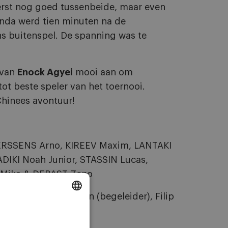
rst nog goed tussenbeide, maar even
unda werd tien minuten na de
s buitenspel. De spanning was te
 van
Enock Agyei
mooi aan om
ot beste speler van het toernooi.
Chinees avontuur!
ERSSENS Arno, KIREEV Maxim, LANTAKI
KI Noah Junior, STASSIN Lucas,
Mika & DEBAST Zeno
udi Van Ginderdeuren (begeleider), Filip
DUTCH