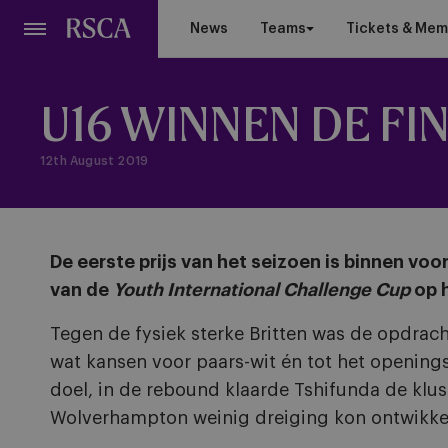
Skip
News
Teams
Tickets & Mem
to
main
content
U16 WINNEN DE FI
12th August 2019
De eerste prijs van het seizoen is binnen 
van de
Youth International Challenge Cup
op 
Tegen de fysiek sterke Britten was de opdracht
wat kansen voor paars-wit én tot het openin
doel, in de rebound klaarde Tshifunda de klus.
Wolverhampton weinig dreiging kon ontwikke