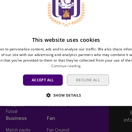
ball.com
This website uses cookies
es to personalise content, ads and to analyse our traffic. We also share info
 of our site with our advertising and analytics partners who may combine it w
n that you’ve provided to them or that they’ve collected from your use of thei
Continue reading
Teams
Tickets
ACCEPT ALL
DECLINE ALL
First team
Match tickets
Futures
ABO
SHOW DETAILS
Women
Resale
Neerpede
Share your ticket
Futsal
Business
Fan
inf
Match packs
Fan Council