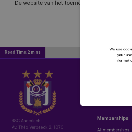
De website van het toernooi:
http://yiccfoot
We use cooki
Read Time:
2 mins
your use
informatio
Home
Latest News
Newsletter
Fotoalbums
Memberships
RSC Anderlecht
Av. Théo Verbeeck 2, 1070
All memberships