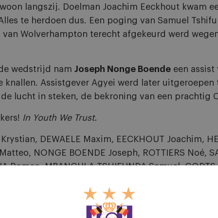
ewoon langszij. Doelman Joachim Eeckhout kwam ee
 Alles te herdoen dus. Een poging van Samuel Tshif
1-2 van Wolverhampton terecht afgekeurd werd wegen
n de wedstrijd nam
Joseph Nonge Boende
een assist
 knallen. Assistgever Agyei werd later uitgeroepen t
de lucht in steken, de bekroning van een prachtig 
rkers!
In Youth We Trust.
 Krystian, DEWAELE Maxim, EECKHOUT Joachim, H
tteo, NONGE BOENDE Joseph, ROTTIERS Noé, SADI
IA Romeo, MBANGULA TSHIFUNDA Samuel, GODTS 
avry (physical coach), Frédéric Weerlitzer (kine), R
le cel)