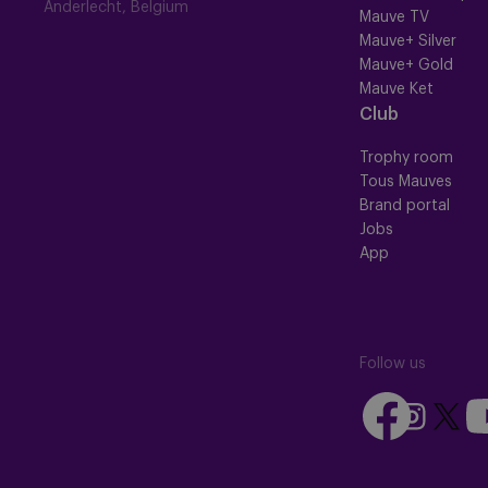
Anderlecht, Belgium
Mauve TV
Mauve+ Silver
Mauve+ Gold
Mauve Ket
Club
Trophy room
Tous Mauves
Brand portal
Jobs
App
Follow us
Follow
Fo
Follow
Follow
us
us
us
us
on
on
on
on
Facebook
Yo