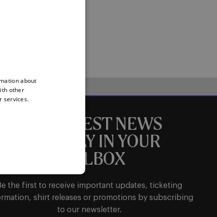
ENGLISH
FRENCH
rmation about
ith other
r services.
THE LATEST NEWS
DIRECTLY IN YOUR
MAILBOX
Be the first to receive important updates, ticketing
ormation, shirt releases or promotions by subscribing
to our newsletter.