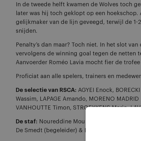
In de tweede helft kwamen de Wolves toch g
later was hij toch geklopt op een hoekschop.
gelijkmaker van de lijn geveegd, terwijl de 
snijden.
Penalty’s dan maar? Toch niet. In het slot va
vervolgens de winning goal tegen de netten te
Aanvoerder Roméo Lavia mocht fier de trofee 
Proficiat aan alle spelers, trainers en medewe
De selectie van RSCA:
AGYEI Enock, BORECKI
Wassim, LAPAGE Amando, MORENO MADRID Ma
VANHOUTTE Timon, STROEYKENS Mario, LAV
De staf:
Noureddine Moukrim (coach), Olivier L
De Smedt (begeleider) & Bruno Clerbout (socia