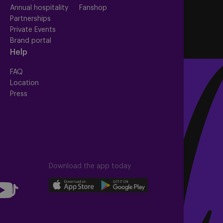
Annual hospitality
Fanshop
Partnerships
Private Events
Brand portal
Help
FAQ
Location
Press
Download the app today
llow
Download
Download
Follow
our
our
us
app
app
on
uTube
on
on