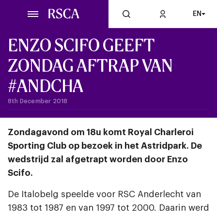
Skip
EN
to
main
content
ENZO SCIFO GEEFT
ZONDAG AFTRAP VAN
#ANDCHA
8th December 2018
Zondagavond om 18u komt Royal Charleroi
Sporting Club op bezoek in het Astridpark. De
wedstrijd zal afgetrapt worden door Enzo
Scifo.
De Italobelg speelde voor RSC Anderlecht van
1983 tot 1987 en van 1997 tot 2000. Daarin werd