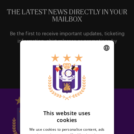
THE LATEST NEWS DIRECTLY IN YOUR
MAILBOX
Be the first to receive important updates, ticketing
information, shirt releases or promotions by
subscribing to our newsletter.
DUTCH
Subscribe
ENGLISH
FRENCH
This website uses
cookies
We use cookies to personalise content, ads