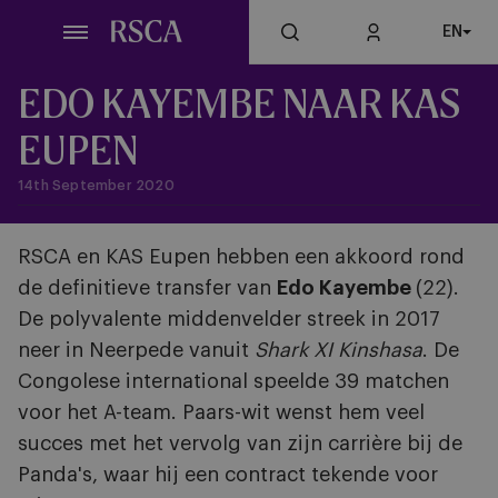
Skip
EN
to
main
content
EDO KAYEMBE NAAR KAS
EUPEN
14th September 2020
RSCA en KAS Eupen hebben een akkoord rond
de definitieve transfer van
Edo Kayembe
(22).
De polyvalente middenvelder streek in 2017
neer in Neerpede vanuit
Shark XI Kinshasa
. De
Congolese international speelde 39 matchen
voor het A-team. Paars-wit wenst hem veel
succes met het vervolg van zijn carrière bij de
Panda's, waar hij een contract tekende voor