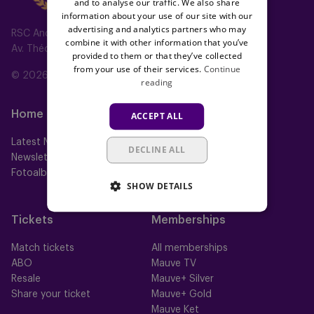
and to analyse our traffic. We also share
information about your use of our site with our
advertising and analytics partners who may
RSC Anderlecht
combine it with other information that you’ve
Av. Théo Verbeeck 2, 1070 Anderlecht, Belgium
provided to them or that they’ve collected
from your use of their services.
Continue
© 2026 RSC Anderlecht
reading
Home
Teams
ACCEPT ALL
Latest News
First team
DECLINE ALL
Newsletter
Futures
Fotoalbums
Women
SHOW DETAILS
Neerpede
Futsal
Tickets
Memberships
Match tickets
All memberships
ABO
Mauve TV
Resale
Mauve+ Silver
Share your ticket
Mauve+ Gold
Mauve Ket