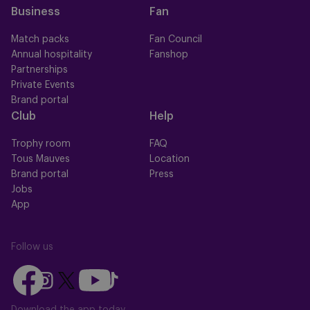
Business
Fan
Match packs
Fan Council
Annual hospitality
Fanshop
Partnerships
Private Events
Brand portal
Club
Help
Trophy room
FAQ
Tous Mauves
Location
Brand portal
Press
Jobs
App
Follow us
Follow
Follow
Follow
Follow
Follow
us
us
us
us
us
on
on