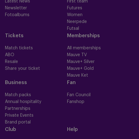
Latest News
First team
Newsletter
Futures
Fotoalbums
Women
Neerpede
Futsal
Tickets
Memberships
Match tickets
All memberships
ABO
Mauve TV
Resale
Mauve+ Silver
Share your ticket
Mauve+ Gold
Mauve Ket
Business
Fan
Match packs
Fan Council
Annual hospitality
Fanshop
Partnerships
Private Events
Brand portal
Club
Help