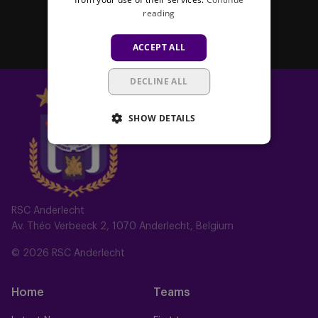
reading
Subscribe
ACCEPT ALL
DECLINE ALL
SHOW DETAILS
RSC Anderlecht
Av. Théo Verbeeck 2, 1070 Anderlecht, Belgium
© 2026 RSC Anderlecht
Home
Teams