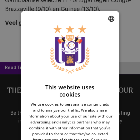
Gambiaanse selectie in Portugal tegen Congo-
Brazzaville (9/10) en Guinee (13/10).
Veel geluk aan al onze internationals!
DUTCH
ENGLISH
FRENCH
Read Time:
2 mins
This website uses
THE LATEST NEWS DIRECTLY IN YOUR
cookies
MAILBOX
We use cookies to personalise content, ads
and to analyse our traffic. We also share
Be the first to receive important updates, ticketing
information about your use of our site with our
information, shirt releases or promotions by
advertising and analytics partners who may
combine it with other information that you’ve
subscribing to our newsletter.
provided to them or that they’ve collected
from your use of their services.
Continue