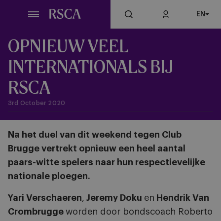
Skip
EN
to
main
content
OPNIEUW VEEL
INTERNATIONALS BIJ
RSCA
3rd October 2020
Na het duel van dit weekend tegen Club
Brugge vertrekt opnieuw een heel aantal
paars-witte spelers naar hun respectievelijke
nationale ploegen.
Yari Verschaeren
,
Jeremy Doku
en
Hendrik Van
Crombrugge
worden door bondscoach Roberto