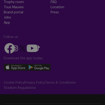
Trophy room
FAQ
Tous Mauves
Location
Brand portal
Press
Jobs
App
Follow us
Follow
Follow
Follow
Follow
Follow
us
us
us
us
us
on
on
Download the app today
on
on
on
Facebook
YouTube
Instagram
X
TikTok
Download
Download
(Twitter)
our
our
app
app
Cookie Policy
Privacy Policy
Terms & Conditions
on
on
Stadium Regulations
the
the
Apple
Android
app
app