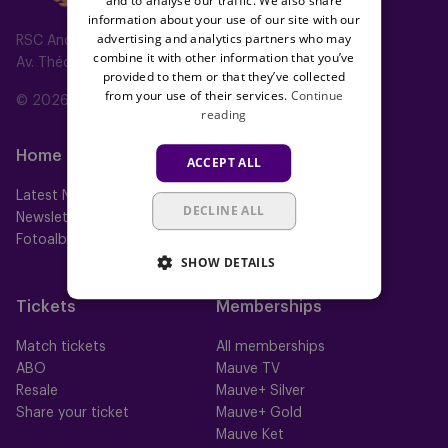
and to analyse our traffic. We also share
information about your use of our site with our
advertising and analytics partners who may
RSC Anderlecht
combine it with other information that you’ve
Av. Théo Verbeeck 2, 1070 Anderlecht, Belgium
provided to them or that they’ve collected
from your use of their services.
Continue
© 2026 RSC Anderlecht
reading
Home
Teams
ACCEPT ALL
Latest News
First team
DECLINE ALL
Newsletter
Futures
Fotoalbums
Women
SHOW DETAILS
Neerpede
Futsal
Tickets
Memberships
Match tickets
All memberships
ABO
Mauve TV
Resale
Mauve+ Silver
Share your ticket
Mauve+ Gold
Mauve Ket