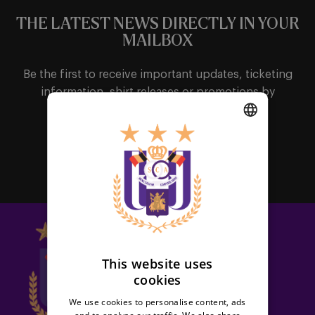
THE LATEST NEWS DIRECTLY IN YOUR
MAILBOX
Be the first to receive important updates, ticketing
information, shirt releases or promotions by
subscribing to our newsletter.
DUTCH
Subscribe
ENGLISH
FRENCH
This website uses
cookies
We use cookies to personalise content, ads