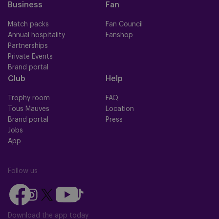
Business
Fan
Match packs
Fan Council
Annual hospitality
Fanshop
Partnerships
Private Events
Brand portal
Club
Help
Trophy room
FAQ
Tous Mauves
Location
Brand portal
Press
Jobs
App
Follow us
Follow
Follow
Follow
Follow
Follow
us
us
us
us
us
on
on
Download the app today
on
on
on