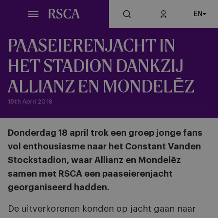
Skip
EN
to
main
content
PAASEIERENJACHT IN
HET STADION DANKZIJ
ALLIANZ EN MONDELĒZ
18th April 2019
Donderdag 18 april trok een groep jonge fans
vol enthousiasme naar het Constant Vanden
Stockstadion, waar Allianz en Mondelēz
samen met RSCA een paaseierenjacht
georganiseerd hadden.
De uitverkorenen konden op jacht gaan naar