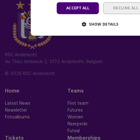
ACCEPT ALL
DECLINE ALL
SHOW DETAILS
RSC Anderlecht
Av. Théo Verbeeck 2, 1070 Anderlecht, Belgium
© 2026 RSC Anderlecht
Home
Teams
Latest News
First team
Newsletter
Futures
Fotoalbums
Women
Neerpede
Futsal
Tickets
Memberships