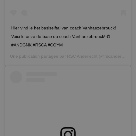
Hier vind je het basiselftal van coach Vanhaezebrouck!
Voici le onze de base du coach Vanhaezebrouck! ⚽️
#ANDGNK #RSCA #COYM
Une publication partagée par
RSC Anderlecht
(@rscanderlecht) le