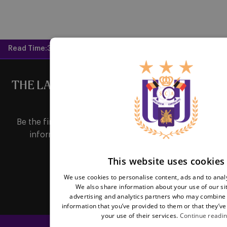
Read Time:
3 mins
THE LATEST NEWS DIRECTLY IN YOUR
MAILBOX
Be the first to receive important updates, ticketing
information, shirt releases or promotions by
subscribing to our newsletter.
This website uses cookies
We use cookies to personalise content, ads and to analy
Subscribe
We also share information about your use of our si
advertising and analytics partners who may combine i
information that you’ve provided to them or that they’ve
your use of their services.
Continue readi