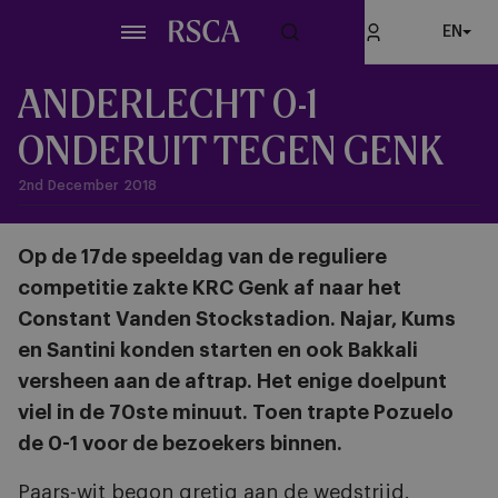
Skip
EN
to
main
content
ANDERLECHT 0-1
ONDERUIT TEGEN GENK
2nd December 2018
Op de 17de speeldag van de reguliere
competitie zakte KRC Genk af naar het
Constant Vanden Stockstadion. Najar, Kums
en Santini konden starten en ook Bakkali
versheen aan de aftrap. Het enige doelpunt
viel in de 70ste minuut. Toen trapte Pozuelo
de 0-1 voor de bezoekers binnen.
Paars-wit begon gretig aan de wedstrijd.