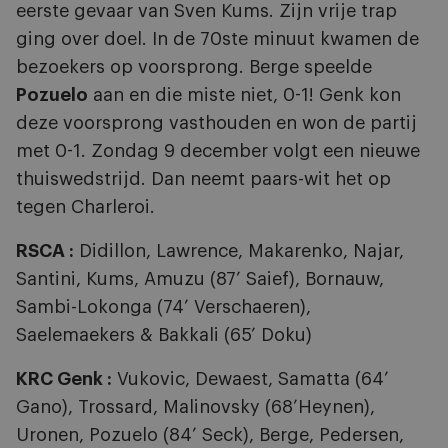
eerste gevaar van Sven Kums. Zijn vrije trap
ging over doel. In de 70ste minuut kwamen de
bezoekers op voorsprong. Berge speelde
Pozuelo
aan en die miste niet, 0-1! Genk kon
deze voorsprong vasthouden en won de partij
met 0-1. Zondag 9 december volgt een nieuwe
thuiswedstrijd. Dan neemt paars-wit het op
tegen Charleroi.
RSCA :
Didillon, Lawrence, Makarenko, Najar,
Santini, Kums, Amuzu (87’ Saief), Bornauw,
Sambi-Lokonga (74’ Verschaeren),
Saelemaekers & Bakkali (65’ Doku)
KRC Genk :
Vukovic, Dewaest, Samatta (64’
Gano), Trossard, Malinovsky (68’Heynen),
Uronen, Pozuelo (84’ Seck), Berge, Pedersen,