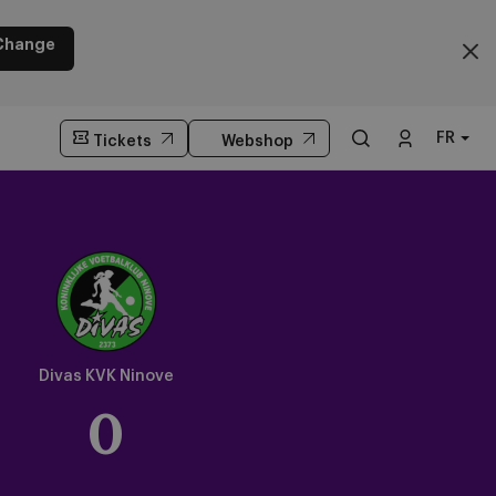
Change
FR
Tickets
Webshop
Crest
Dark
Divas KVK Ninove
0