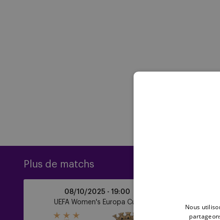
Plus de matchs
RSCA
Zulte
08/10/2025 -
19:00
Women
Waregem
UEFA Women's Europa Cup
Lot
Nous utiliso
vs
vs
partageons