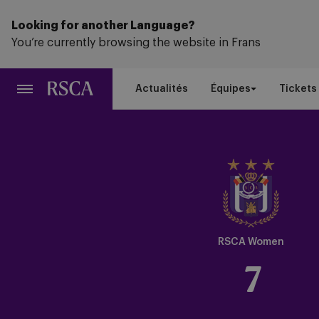
Passer
au
Looking for another Language?
contenu
You’re currently browsing the website in Frans
principal
Actualités
Équipes
Tickets
Crest
Dark
RSCA Women
7