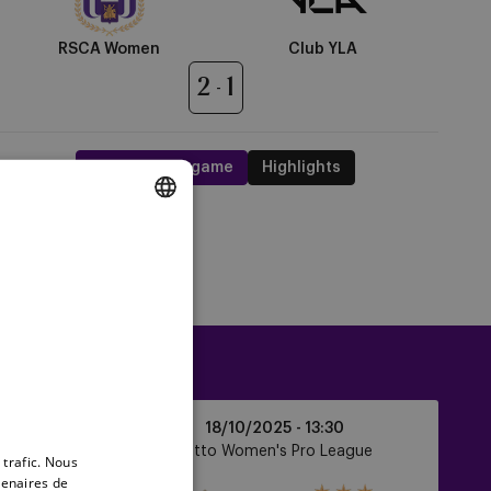
RSCA Women
Club YLA
2
1
Rewatch the game
Highlights
DUTCH
assement
ENGLISH
FRENCH
Standard
18/10/2025 -
13:30
Liège
Cup
Lotto Women's Pro League
 trafic. Nous
vs
tenaires de