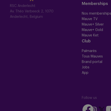
Memberships
RSC Anderlecht
Av. Théo Verbeeck 2, 1070
Nos membership
Anderlecht, Belgium
Mauve TV
Mauve+ Silver
Mauve+ Gold
Mauve Ket
Club
Palmarès
Tous Mauves
Brand portal
Jobs
App
Follow us
Follow
Fo
Follow
Follow