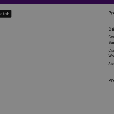
Pr
match
Dé
Cou
Sa
Co
Wo
St
Pr
RS
W
vs
Cl
YL