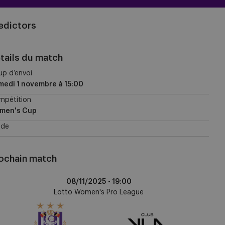
edictors
tails du match
p d’envoi
medi 1 novembre
à
15:00
mpétition
men's Cup
ade
ochain match
CA
08/11/2025 -
19:00
omen
Lotto Women's Pro League
ub
A