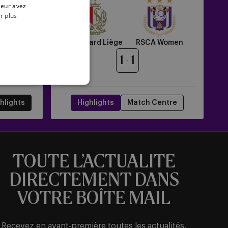
RSCA
leur avez
Women
r plus
Women
Standard Liège
RSCA Women
1
1
hlights
Highlights
Match Centre
TOUTE L’ACTUALITE
DIRECTEMENT DANS
VOTRE BOÎTE MAIL
Recevez en avant-première toutes les actualités,