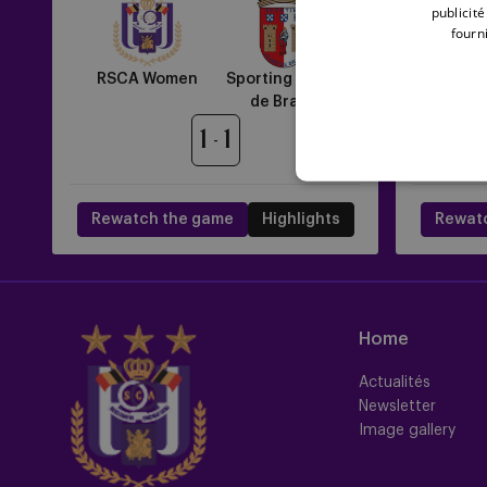
Sporting
RSCA
publicit
Clube
Women
fourni
de
Braga
RSCA Women
Sporting Clube
Zulte 
de Braga
1
1
Rewatch the game
Highlights
Rewat
Home
Actualités
Newsletter
Image gallery