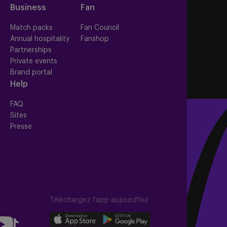
Business
Fan
s
Match packs
Fan Council
Annual hospitality
Fanshop
Partnerships
Private events
Brand portal
Help
FAQ
Sites
Presse
Téléchargez l'app aujourd'hui
llow
Download
Download
Follow