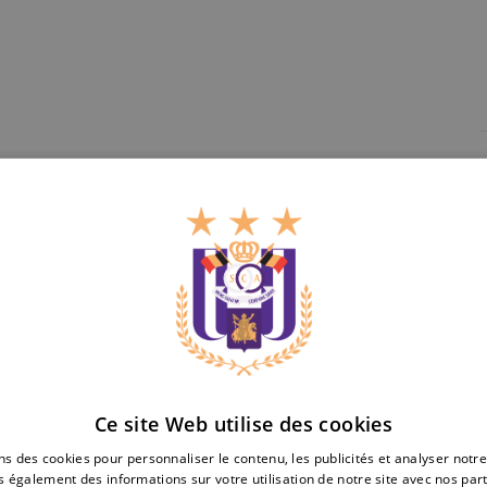
Cl
Sporting
Ce site Web utilise des cookies
11/10/2025 -
16:00
15/10/2025 -
21:00
Clube
to Women's Pro League
UEFA Women's Europa 
ns des cookies pour personnaliser le contenu, les publicités et analyser notre
de
 également des informations sur votre utilisation de notre site avec nos par