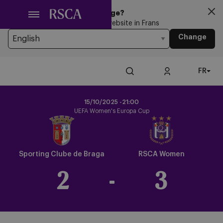
Passer
Looking for another Language?
au
You’re currently browsing the website in Frans
contenu
Change
principal
FR
15/10/2025 -
21:00
UEFA Women's Europa Cup
Crest
Crest
Dark
Dark
Sporting Clube de Braga
RSCA Women
2
-
3