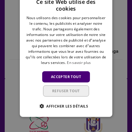
Ce site Web utilise des
Women
UEFA Women's Europa Cup
cookies
vs
Sporting
1
1
Nous utilisons des cookies pour personnaliser
le contenu, les publicités et analyser notre
Clube
trafic. Nous partageons également des
de
informations sur votre utilisation de notre site
Braga
avec nos partenaires de publicité et d"analyse
qui peuvent les combiner avec d"autres
informations que vous leur avez fournies ou
RSCA Women
Sporting Clube de Braga
qu"ils ont collectées lors de votre utilisation de
leurs services.
En savoir plus
Rewatch the game
Highlights
ACCEPTER TOUT
Zulte
11/10/2025 -
16:00
Waregem
REFUSER TOUT
Lotto Women's Pro League
vs
RSCA
1
1
AFFICHER LES DÉTAILS
Women