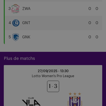
Club
YLA
3
ZWA
0
0
Zulte
Waregem
4
GNT
0
0
KAA
Gent
5
GNK
0
0
KRC
Genk
Plus de matchs
Club
27/09/2025 -
13:30
YLA
Lotto Women's Pro League
vs
RSCA
1
3
Women