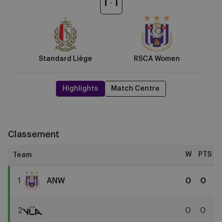
1
1
Women
Standard Liège
RSCA Women
Highlights
Match Centre
Classement
W
PTS
1
ANW
0
0
RSCA
Women
2
0
0