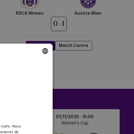
RSCA Women
Austria Wien
0
1
Highlights
Match Centre
DUTCH
assement
ENGLISH
FRENCH
RSCA
01/11/2025 -
15:00
Women
ague
Women's Cup
 trafic. Nous
vs
tenaires de