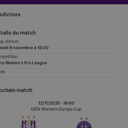
edictors
tails du match
p d’envoi
medi 8 novembre
à
19:00
mpétition
tto Women's Pro League
ade
ochain match
CA
12/11/2025 -
19:00
omen
UEFA Women's Europa Cup
stria
en