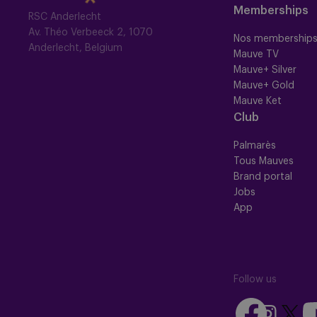
Memberships
RSC Anderlecht
Av. Théo Verbeeck 2, 1070
Nos membership
Anderlecht, Belgium
Mauve TV
Mauve+ Silver
Mauve+ Gold
Mauve Ket
Club
Palmarès
Tous Mauves
Brand portal
Jobs
App
Follow us
Follow
Fo
Follow
Follow