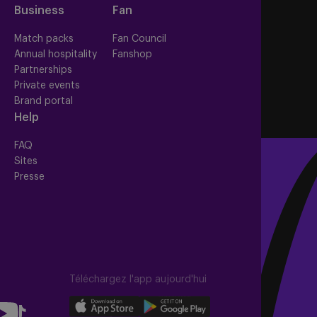
Business
Fan
s
Match packs
Fan Council
Annual hospitality
Fanshop
Partnerships
Private events
Brand portal
Help
FAQ
Sites
Presse
Téléchargez l'app aujourd'hui
llow
Download
Download
Follow