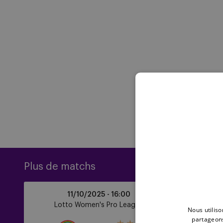
Plus de matchs
Zulte
Sporting
11/10/2025 -
16:00
Waregem
Clube
Lotto Women's Pro League
UE
Nous utiliso
vs
de
partageons