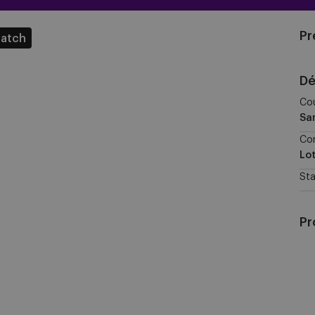
Pr
match
Dé
Cou
Sa
Co
Lo
St
Pr
RS
W
vs
Au
Wi