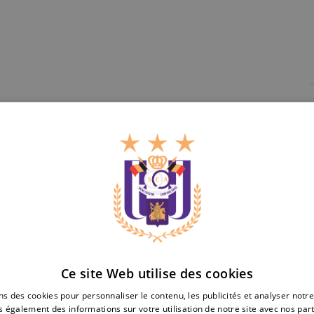
Cl
Standard
Ce site Web utilise des cookies
15/10/2025 -
21:00
18/10/2025 -
13:30
Liège
FA Women's Europa Cup
Lotto Women's Pro Le
ns des cookies pour personnaliser le contenu, les publicités et analyser notre
vs
 également des informations sur votre utilisation de notre site avec nos par