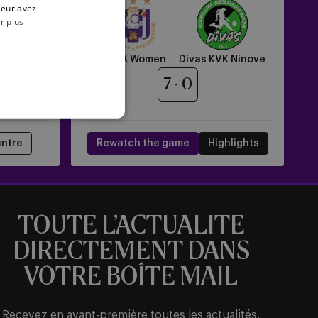
Divas
leur avez
KVK
r plus
Ninove
Women
RSCA Women
Divas KVK Ninove
7
0
ntre
Rewatch the game
Highlights
TOUTE L’ACTUALITE
DIRECTEMENT DANS
VOTRE BOÎTE MAIL
Recevez en avant-première toutes les actualités,