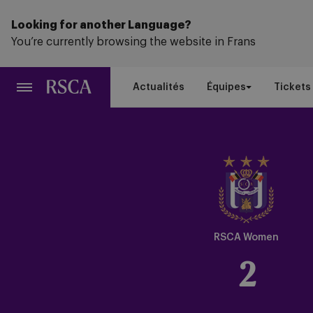
Passer
au
Looking for another Language?
contenu
You’re currently browsing the website in Frans
principal
Actualités
Équipes
Tickets
Crest
Dark
RSCA Women
2