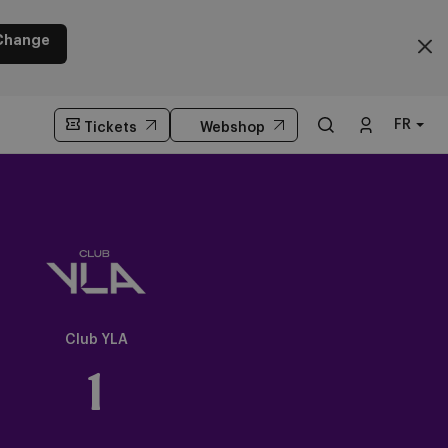
Change
FR
Tickets
Webshop
Crest
Dark
Club YLA
1