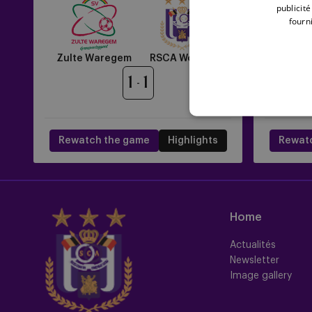
RSCA
Braga
publicit
Women
vs
fourni
RSCA
Women
Sporti
Zulte Waregem
RSCA Women
de 
1
1
Rewatch the game
Highlights
Rewat
Home
Actualités
Newsletter
Image gallery