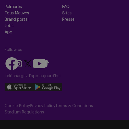
Palmarès
FAQ
Tous Mauves
Sites
Brand portal
Presse
Jobs
App
Follow us
Follow
Follow
Follow
Follow
Follow
us
us
us
us
us
on
on
Téléchargez l'app aujourd'hui
on
on
on
Facebook
YouTube
Instagram
X
TikTok
Download
Download
(Twitter)
our
our
app
app
Cookie Policy
Privacy Policy
Terms & Conditions
on
on
Stadium Regulations
the
the
Apple
Android