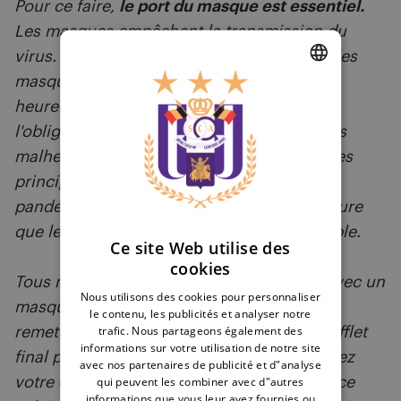
Pour ce faire,
le port du masque est essentiel.
Les masques empêchent la transmission du
virus. Les masques sauvent des vies. Oui, les
masques sont ennuyeux. Oui, nous étions
DUTCH
heureux que les autorités aient assoupli
ENGLISH
l'obligation du port du masque cet été. Mais
malheureusement, le masque reste l'une des
FRENCH
principales armes pour lutter contre la
pandémie. Et c'est en respectant cette mesure
que le football veut donner le grand exemple.
Ce site Web utilise des
cookies
Tous nos joueurs entreront sur le terrain avec un
Nous utilisons des cookies pour personnaliser
masque au cours des prochains mois et le
le contenu, les publicités et analyser notre
trafic. Nous partageons également des
remettront directement après le coup de sifflet
informations sur votre utilisation de notre site
final pour vous saluer. Participez et soutenez
avec nos partenaires de publicité et d"analyse
qui peuvent les combiner avec d"autres
votre club avec votre masque, de préférence
informations que vous leur avez fournies ou