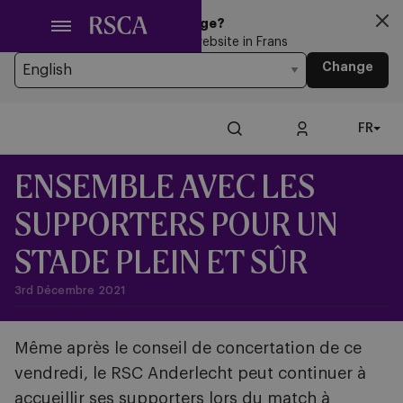
Passer
Looking for another Language?
au
You’re currently browsing the website in Frans
contenu
Change
principal
FR
ENSEMBLE AVEC LES
SUPPORTERS POUR UN
STADE PLEIN ET SÛR
3rd Décembre 2021
Même après le conseil de concertation de ce
vendredi, le RSC Anderlecht peut continuer à
accueillir ses supporters lors du match à