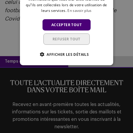
celui de votre club préféré. Montrez que le
qu"ils ont collectées lors de votre utilisation de
football se bat pour éradiquer au plus vite le
leurs services.
En savoir plus
Covid.
ACCEPTER TOUT
REFUSER TOUT
AFFICHER LES DÉTAILS
Temps de lecture :
2 minutes
TOUTE L’ACTUALITE DIRECTEMENT
DANS VOTRE BOÎTE MAIL
Recevez en avant-première toutes les actualités,
informations sur les tickets, sortie des maillots et
promotions intéressantes en vous inscrivant à la
newsletter.