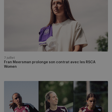
Meersman
prolonge
son
contrat
avec
les
RSCA
Women
7 juillet
Fran Meersman prolonge son contrat avec les RSCA
Women
Spelkens,
Vanoverschelde
et
Maravall
rejoignent