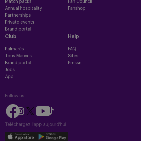
Match packs
Fan Council
Annual hospitality
Fanshop
Partnerships
Private events
Brand portal
Club
Help
Palmarès
FAQ
Tous Mauves
Sites
Brand portal
Presse
Jobs
App
Follow us
Follow
Follow
Follow
Follow
Follow
us
us
us
us
us
on
on
Téléchargez l'app aujourd'hui
on
on
on
Facebook
YouTube
Instagram
X
TikTok
Download
Download