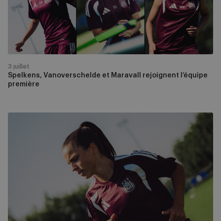
l’équipe
première
3 juillet
Spelkens, Vanoverschelde et Maravall rejoignent l’équipe
première
Luna
Vanzeir
quitte
le
RSC
Anderlecht