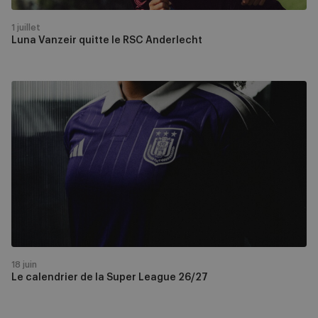
1 juillet
Luna Vanzeir quitte le RSC Anderlecht
Le
calendrier
de
la
Super
League
26/27
18 juin
Le calendrier de la Super League 26/27