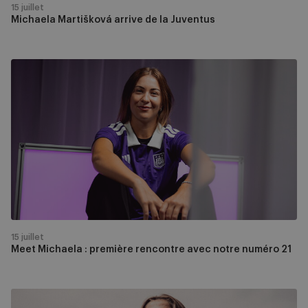
15 juillet
Michaela Martišková arrive de la Juventus
Meet
Michaela
:
première
rencontre
avec
notre
numéro
21
15 juillet
Meet Michaela : première rencontre avec notre numéro 21
Fran