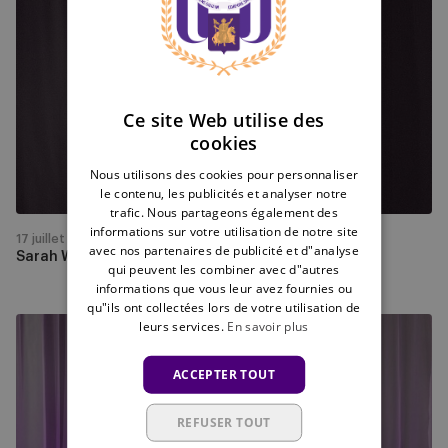
Wijnants
FRENCH
revient
dans
le
club
Ce site Web utilise des
de
cookies
son
Nous utilisons des cookies pour personnaliser
cœur
le contenu, les publicités et analyser notre
trafic. Nous partageons également des
informations sur votre utilisation de notre site
17 juillet
avec nos partenaires de publicité et d"analyse
Sarah Wijnants revient dans le club de son cœur
qui peuvent les combiner avec d"autres
informations que vous leur avez fournies ou
qu"ils ont collectées lors de votre utilisation de
leurs services.
En savoir plus
Shari
Van
ACCEPTER TOUT
Belle
rejoint
REFUSER TOUT
les
rangs