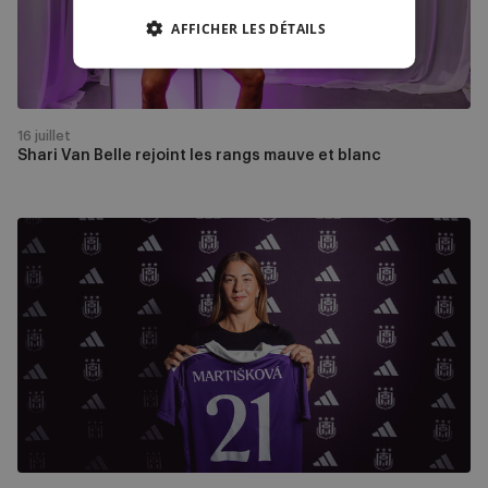
mauve
AFFICHER LES DÉTAILS
et
blanc
16 juillet
Shari Van Belle rejoint les rangs mauve et blanc
Michaela
Martišková
arrive
de
la
Juventus