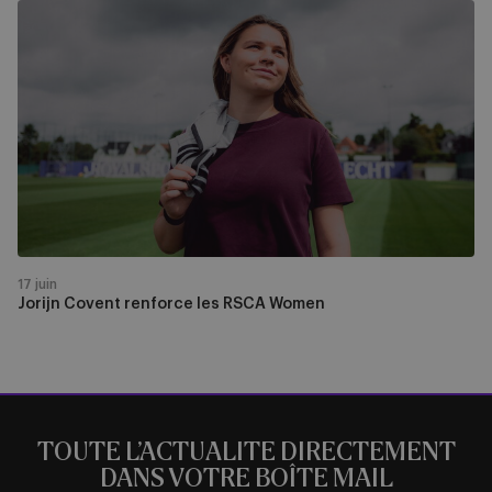
Jorijn
Covent
renforce
les
RSCA
Women
17 juin
Jorijn Covent renforce les RSCA Women
TOUTE L’ACTUALITE DIRECTEMENT
DANS VOTRE BOÎTE MAIL