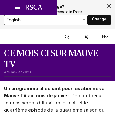
Passer
Looking for another Language?
au
You’re currently browsing the website in Frans
contenu
Change
principal
FR
CE MOIS-CI SUR MAUVE
TV
4th Janvier 2024
Un programme alléchant pour les abonnés à
Mauve TV au mois de janvier.
De nombreux
matchs seront diffusés en direct, et le
quatrième épisode de la quatrième saison du