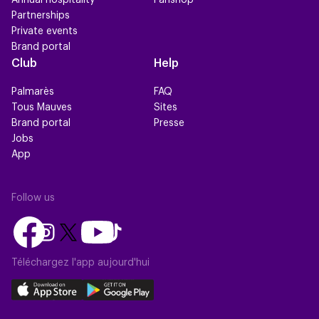
Annual hospitality
Fanshop
Partnerships
Private events
Brand portal
Club
Help
Palmarès
FAQ
Tous Mauves
Sites
Brand portal
Presse
Jobs
App
Follow us
Follow
Follow
Follow
Follow
Follow
us
us
us
us
us
on
on
Téléchargez l'app aujourd'hui
on
on
on
Facebook
YouTube
Instagram
X
TikTok
Download
Download
(Twitter)
our
our