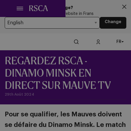
Passer
Looking for another Language?
au
You’re currently browsing the website in Frans
contenu
Change
principal
FR
REGARDEZ RSCA -
DINAMO MINSK EN
DIRECT SUR MAUVE TV
29th Août 2024
Pour se qualifier, les Mauves doivent
se défaire du Dinamo Minsk. Le match