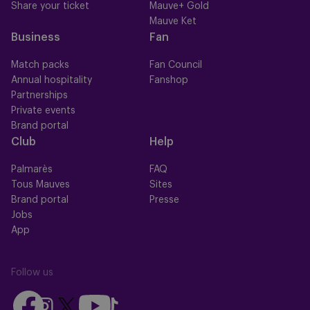
Share your ticket
Mauve+ Gold
Mauve Ket
Business
Fan
Match packs
Fan Council
Annual hospitality
Fanshop
Partnerships
Private events
Brand portal
Club
Help
Palmarès
FAQ
Tous Mauves
Sites
Brand portal
Presse
Jobs
App
Follow us
Follow
Follow
Follow
Follow
Follow