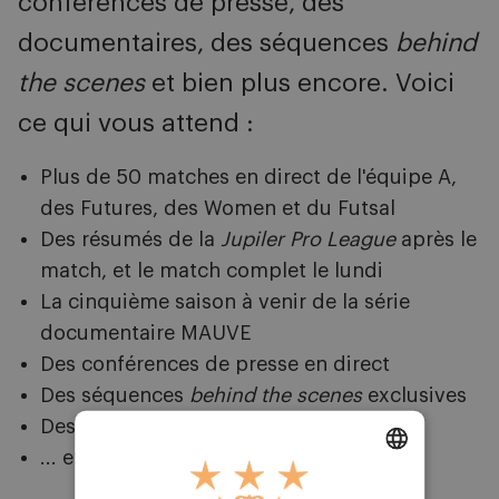
conférences de presse, des
documentaires, des séquences
behind
the scenes
et bien plus encore. Voici
ce qui vous attend :
Plus de 50 matches en direct de l'équipe A,
des Futures, des Women et du Futsal
Des résumés de la
Jupiler Pro League
après le
match, et le match complet le lundi
La cinquième saison à venir de la série
documentaire MAUVE
Des conférences de presse en direct
Des séquences
behind the scenes
exclusives
Des vidéos rétro
... et bien plus encore
DUTCH