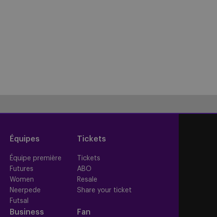
Équipes
Tickets
Équipe première
Tickets
Futures
ABO
Women
Resale
Neerpede
Share your ticket
Futsal
Business
Fan