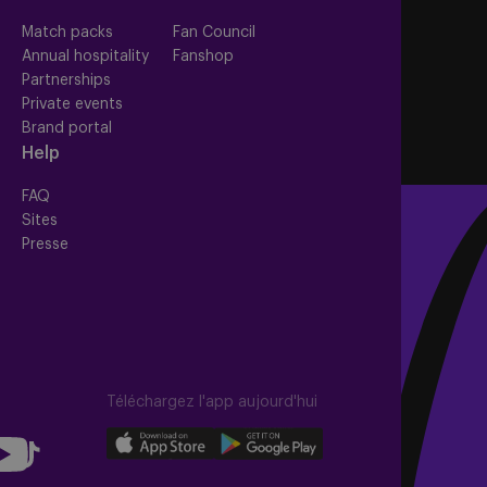
s
Match packs
Fan Council
Annual hospitality
Fanshop
Partnerships
Private events
Brand portal
Help
FAQ
Sites
Presse
Téléchargez l'app aujourd'hui
llow
Download
Download
Follow
our
our
us