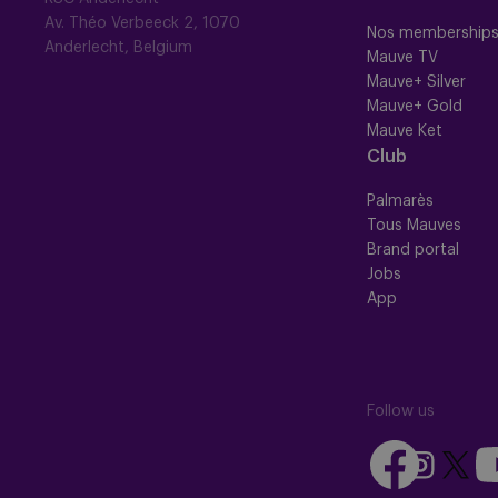
Av. Théo Verbeeck 2, 1070
Nos membership
Anderlecht, Belgium
Mauve TV
Mauve+ Silver
Mauve+ Gold
Mauve Ket
Club
Palmarès
Tous Mauves
Brand portal
Jobs
App
Follow us
Follow
Fo
Follow
Follow
us
us
us
us