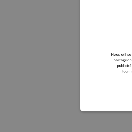
Nous utiliso
partageons
publicit
fourni