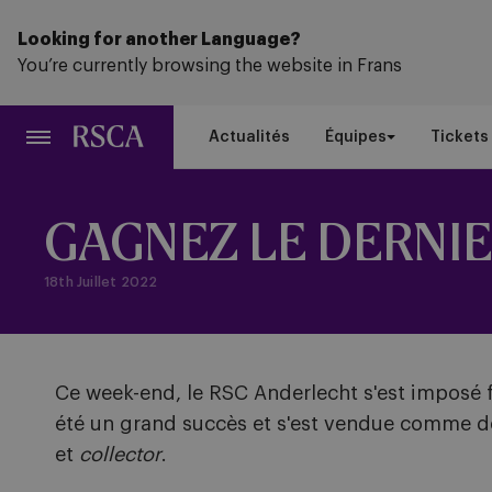
Passer
au
Looking for another Language?
contenu
You’re currently browsing the website in Frans
principal
Actualités
Équipes
Tickets
GAGNEZ LE DERNIE
18th Juillet 2022
Ce week-end, le RSC Anderlecht s'est imposé
été un grand succès et s'est vendue comme de
et
collector
.