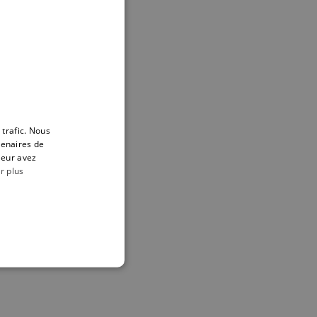
ENGLISH
FRENCH
 trafic. Nous
tenaires de
leur avez
r plus