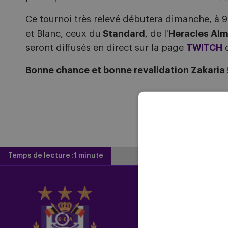
Ce tournoi très relevé débutera dimanche, à 
et Blanc, ceux du
Standard
, de l'
Heracles Alm
seront diffusés en direct sur la page
TWITCH
d
Bonne chance et bonne revalidation Zakaria 
Temps de lecture :
1 minute
Home
Actualités
Newsletter