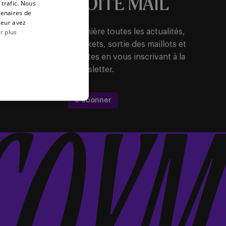
VOTRE BOÎTE MAIL
 trafic. Nous
tenaires de
leur avez
r plus
Recevez en avant-première toutes les actualités,
informations sur les tickets, sortie des maillots et
promotions intéressantes en vous inscrivant à la
newsletter.
S'abonner