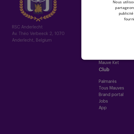
Nous utiliso
Image gallery
partageons
publicit
fourni
Memberships
RSC Anderlecht
Av. Théo Verbeeck 2, 1070
Nos membership
Anderlecht, Belgium
Mauve TV
Mauve+ Silver
Mauve+ Gold
Mauve Ket
Club
Palmarès
Tous Mauves
Brand portal
Jobs
App