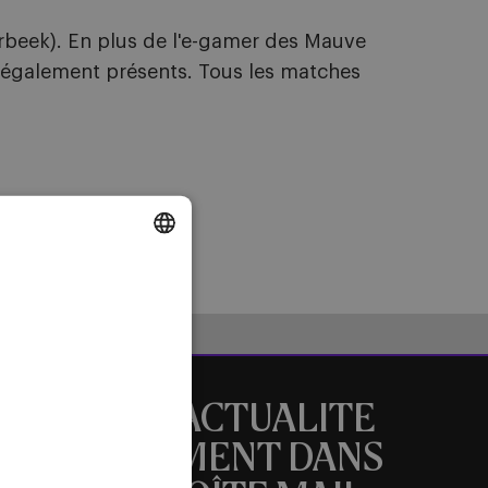
rbeek). En plus de l'e-gamer des Mauve
également présents. Tous les matches
DUTCH
ENGLISH
FRENCH
TOUTE L’ACTUALITE
DIRECTEMENT DANS