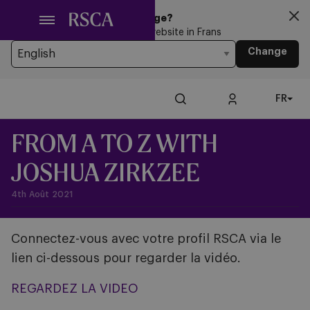
Passer
Looking for another Language?
au
You’re currently browsing the website in Frans
contenu
Change
principal
FR
FROM A TO Z WITH
JOSHUA ZIRKZEE
4th Août 2021
Connectez-vous avec votre profil RSCA via le
lien ci-dessous pour regarder la vidéo.
REGARDEZ LA VIDEO