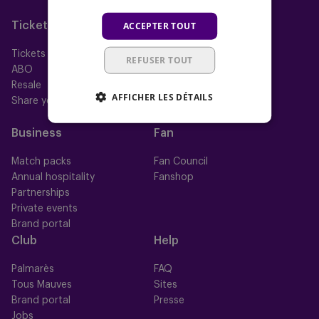
Futsal
ACCEPTER TOUT
Tickets
Memberships
Tickets
Nos memberships
REFUSER TOUT
ABO
Mauve TV
Resale
Mauve+ Silver
AFFICHER LES DÉTAILS
Share your ticket
Mauve+ Gold
Mauve Ket
Business
Fan
Match packs
Fan Council
Annual hospitality
Fanshop
Partnerships
Private events
Brand portal
Club
Help
Palmarès
FAQ
Tous Mauves
Sites
Brand portal
Presse
Jobs