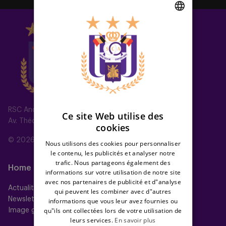
DUTCH
ENGLISH
FRENCH
RSC Anderlecht
Ce site Web utilise des
Av. Théo Verbeeck 2, 1070 Anderlecht, Belgium
cookies
© 2026 RSC Anderlecht
Nous utilisons des cookies pour personnaliser
le contenu, les publicités et analyser notre
trafic. Nous partageons également des
Home
Équipes
informations sur votre utilisation de notre site
avec nos partenaires de publicité et d"analyse
Actualités
Équipe première
qui peuvent les combiner avec d"autres
Newsletter
Futures
informations que vous leur avez fournies ou
qu"ils ont collectées lors de votre utilisation de
Image gallery
Women
leurs services.
En savoir plus
Neerpede