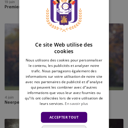
19 juin
ENGLISH
Premier contrat pro pour Daniel Miguel Deldicq
FRENCH
Neerpede
:
rétrospective
Ce site Web utilise des
et
cookies
perspectives
Nous utilisons des cookies pour personnaliser
le contenu, les publicités et analyser notre
trafic. Nous partageons également des
informations sur votre utilisation de notre site
avec nos partenaires de publicité et d"analyse
qui peuvent les combiner avec d"autres
informations que vous leur avez fournies ou
qu"ils ont collectées lors de votre utilisation de
4 juin
Neerpede : rétrospective et perspectives
leurs services.
En savoir plus
ACCEPTER TOUT
Noah