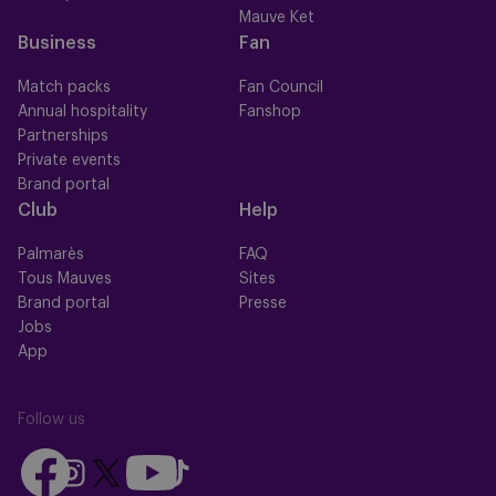
Mauve Ket
Business
Fan
Match packs
Fan Council
Annual hospitality
Fanshop
Partnerships
Private events
Brand portal
Club
Help
Palmarès
FAQ
Tous Mauves
Sites
Brand portal
Presse
Jobs
App
Follow us
Follow
Follow
Follow
Follow
Follow
us
us