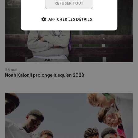
Kalonji
REFUSER TOUT
prolonge
jusqu’en
AFFICHER LES DÉTAILS
2028
26 mai
Noah Kalonji prolonge jusqu’en 2028
Highlights:
RSCA
U15
-
Man
City