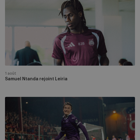
Ntanda
rejoint
Leiria
1 août
Samuel Ntanda rejoint Leiria
Devon
De
Corte
rejoint
le
FC