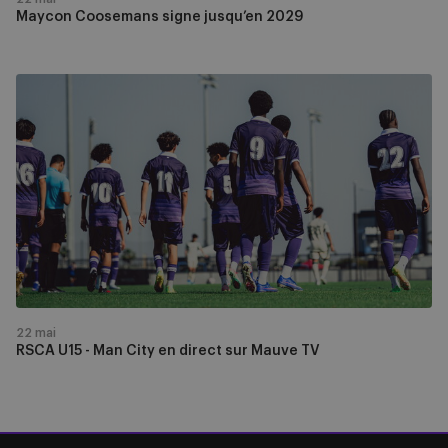
Maycon Coosemans signe jusqu’en 2029
RSCA
U15
-
Man
City
en
direct
sur
Mauve
TV
22 mai
RSCA U15 - Man City en direct sur Mauve TV