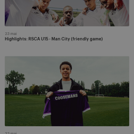
(friendly
game)
23 mai
Highlights: RSCA U15 - Man City (friendly game)
Maycon
Coosemans
signe
jusqu’en
2029
22 mai