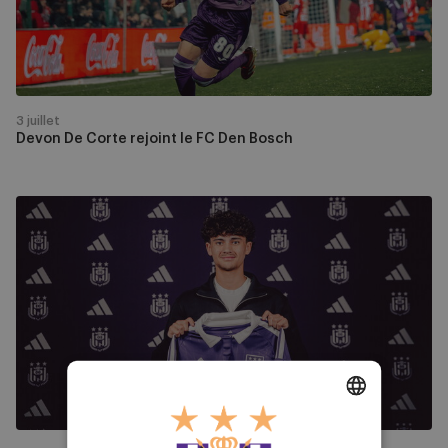
Den
Bosch
3 juillet
Devon De Corte rejoint le FC Den Bosch
Premier
contrat
pro
pour
Daniel
Miguel
Deldicq
DUTCH