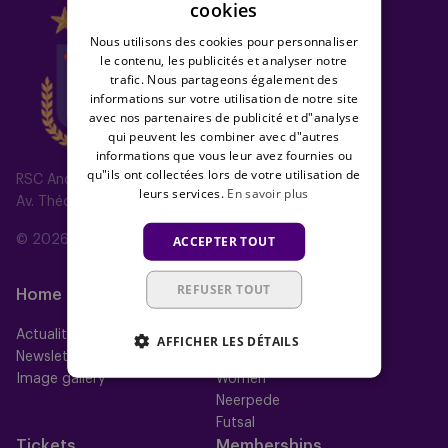
cookies
Nous utilisons des cookies pour personnaliser
le contenu, les publicités et analyser notre
trafic. Nous partageons également des
informations sur votre utilisation de notre site
avec nos partenaires de publicité et d"analyse
qui peuvent les combiner avec d"autres
informations que vous leur avez fournies ou
qu"ils ont collectées lors de votre utilisation de
RSC Anderlecht
leurs services.
En savoir plus
Av. Théo Verbeeck 2, 1070 Anderlecht, Belgium
ACCEPTER TOUT
© 2026 RSC Anderlecht
REFUSER TOUT
Home
Équipes
Actualités
Équipe première
AFFICHER LES DÉTAILS
Newsletter
Futures
Image gallery
Women
Neerpede
Futsal
Tickets
Memberships