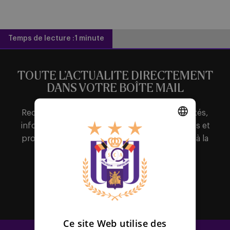
Temps de lecture :
1 minute
TOUTE L’ACTUALITE DIRECTEMENT
DANS VOTRE BOÎTE MAIL
Recevez en avant-première toutes les actualités,
informations sur les tickets, sortie des maillots et
DUTCH
promotions intéressantes en vous inscrivant à la
newsletter.
ENGLISH
FRENCH
S'abonner
Ce site Web utilise des