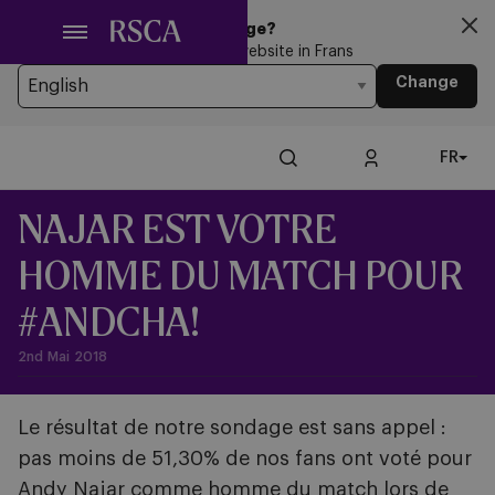
Passer
Looking for another Language?
au
You’re currently browsing the website in Frans
contenu
Change
principal
FR
NAJAR EST VOTRE
HOMME DU MATCH POUR
#ANDCHA!
2nd Mai 2018
Le résultat de notre sondage est sans appel :
pas moins de 51,30% de nos fans ont voté pour
Andy Najar comme homme du match lors de