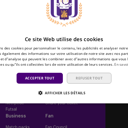
iasme d’entamer cette collaboration.
Bienvenue Mar
Ce site Web utilise des cookies
ns des cookies pour personnaliser le contenu, les publicités et analyser notre
 également des informations sur votre utilisation de notre site avec nos par
é et d"analyse qui peuvent les combiner avec d"autres informations que vous 
es ou qu"ils ont collectées lors de votre utilisation de leurs services.
En savoi
Équipes
Tickets
ACCEPTER TOUT
REFUSER TOUT
Équipe première
Tickets
Futures
ABO
AFFICHER LES DÉTAILS
Women
Resale
Neerpede
Share your ticket
Futsal
Business
Fan
s
Match packs
Fan Council