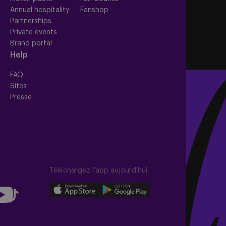
Annual hospitality
Fanshop
Partnerships
Private events
Brand portal
Help
FAQ
Sites
Presse
Téléchargez l'app aujourd'hui
llow
Download
Download
Follow
our
our
us
app
app
on