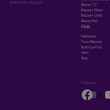
Anderlecht, Belgium
Mauve TV
Mauve+ Silver
Mauve+ Gold
Mauve Ket
Club
Palmarès
Tous Mauves
Brand portal
Jobs
App
Follow us
Follow
Fo
Follow
Follow
us
us
us
us
on
on
on
on