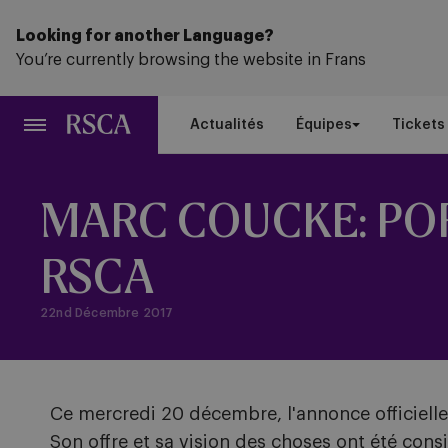
Passer
au
Looking for another Language?
contenu
You’re currently browsing the website in Frans
principal
Actualités
Équipes
Tickets
MARC COUCKE: PO
RSCA
22nd Décembre 2017
Ce mercredi 20 décembre, l'annonce officiell
Son offre et sa vision des choses ont été con