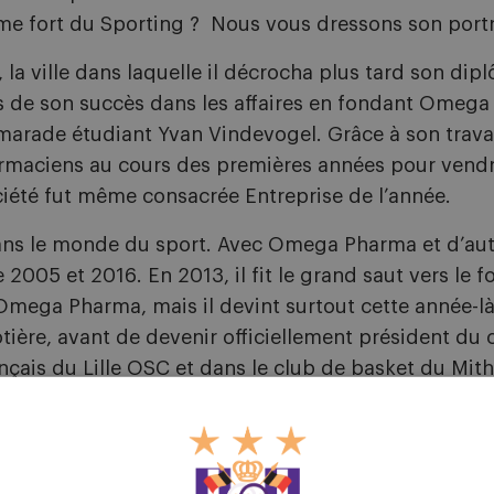
me fort du Sporting ? Nous vous dressons son portra
 la ville dans laquelle il décrocha plus tard son di
ses de son succès dans les affaires en fondant Omega 
amarade étudiant Yvan Vindevogel. Grâce à son trav
pharmaciens au cours des premières années pour ven
ociété fut même consacrée Entreprise de l’année.
ns le monde du sport. Avec Omega Pharma et d’autre
2005 et 2016. En 2013, il fit le grand saut vers le foot
ega Pharma, mais il devint surtout cette année-là l
ière, avant de devenir officiellement président du cl
nçais du Lille OSC et dans le club de basket du Mit
divertissement. Il a notamment aussi investi dans Du
entrepreneurs dans le monde de la technologie.
rigé par un nouvel homme d'affaires extrêmement pa