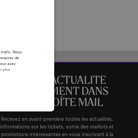
ENGLISH
c!
FRENCH
 trafic. Nous
tenaires de
leur avez
r plus
TOUTE L’ACTUALITE
DIRECTEMENT DANS
VOTRE BOÎTE MAIL
Recevez en avant-première toutes les actualités,
informations sur les tickets, sortie des maillots et
promotions intéressantes en vous inscrivant à la