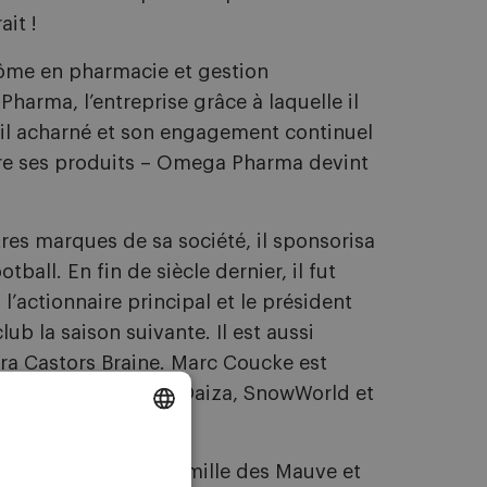
it !
plôme en pharmacie et gestion
Pharma, l’entreprise grâce à laquelle il
ail acharné et son engagement continuel
dre ses produits – Omega Pharma devint
s marques de sa société, il sponsorisa
ball. En fin de siècle dernier, il fut
’actionnaire principal et le président
ub la saison suivante. Il est aussi
hra Castors Braine. Marc Coucke est
rbuy Aventure, Pairi Daiza, SnowWorld et
DUTCH
ssionné. Toute la famille des Mauve et