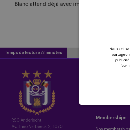
Blanc attend déjà avec impatience et enthous
Nous utiliso
Temps de lecture :
2 minutes
partageons
publicit
fourni
Home
Actualités
Newsletter
Image gallery
Memberships
RSC Anderlecht
Av. Théo Verbeeck 2, 1070
Nos membership