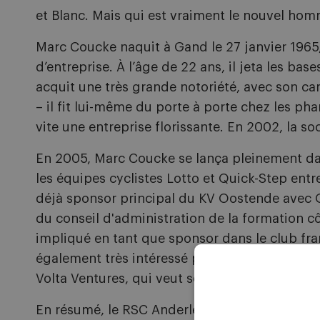
et Blanc. Mais qui est vraiment le nouvel hom
Marc Coucke naquit à Gand le 27 janvier 1965,
d’entreprise. À l’âge de 22 ans, il jeta les ba
acquit une très grande notoriété, avec son c
– il fit lui-même du porte à porte chez les 
vite une entreprise florissante. En 2002, la s
En 2005, Marc Coucke se lança pleinement da
les équipes cyclistes Lotto et Quick-Step entre 
déjà sponsor principal du KV Oostende avec Om
du conseil d'administration de la formation côt
impliqué en tant que sponsor dans le club fra
également très intéressé par la culture et le 
Volta Ventures, qui veut soutenir des jeunes 
En résumé, le RSC Anderlecht sera bientôt di