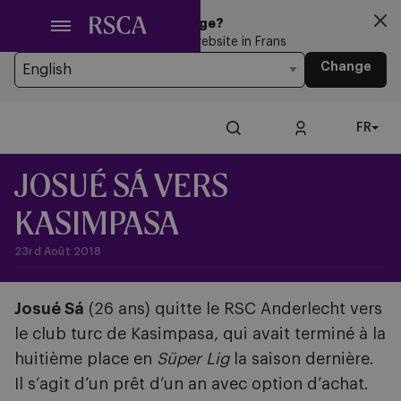
Passer
Looking for another Language?
au
You’re currently browsing the website in Frans
contenu
Change
principal
FR
JOSUÉ SÁ VERS
KASIMPASA
23rd Août 2018
Josué Sá
(26 ans) quitte le RSC Anderlecht vers
le club turc de Kasimpasa, qui avait terminé à la
huitième place en
Süper Lig
la saison dernière.
Il s’agit d’un prêt d’un an avec option d’achat.