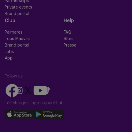
Partnerships
Private events
Brand portal
Club
Help
Palmarès
FAQ
Tous Mauves
Sites
Brand portal
Presse
Jobs
App
Follow us
Follow
Follow
Follow
Follow
Follow
us
us
us
us
us
on
on
Téléchargez l'app aujourd'hui
on
on
on
Facebook
YouTube
Instagram
X
TikTok
Download
Download
(Twitter)
our
our
app
app