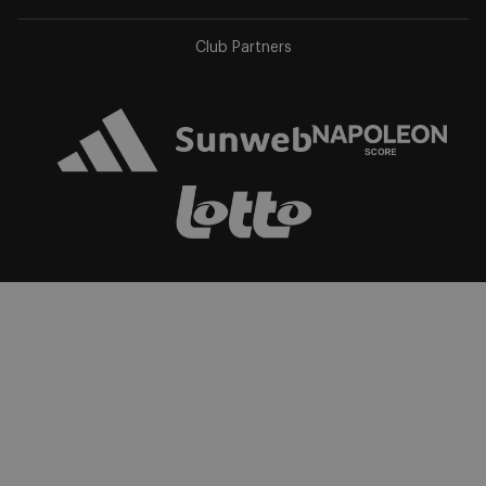
app
app
store
store
Club Partners