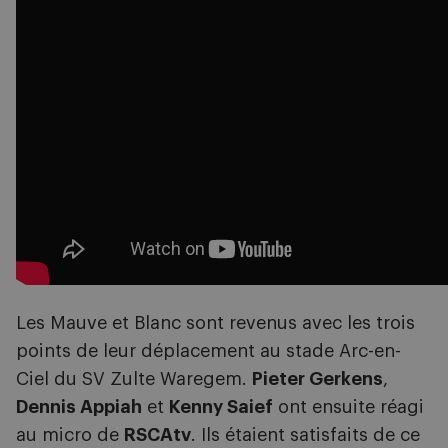
Les Mauve et Blanc sont revenus avec les trois
points de leur déplacement au stade Arc-en-
Ciel du SV Zulte Waregem.
Pieter Gerkens
,
Dennis Appiah
et
Kenny Saief
ont ensuite réagi
au micro de
RSCAtv
. Ils étaient satisfaits de ce