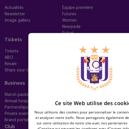
Actualités
Équipe première
Newsletter
Futures
Image gallery
Women
Neerpede
Futsal
Tickets
Memberships
Tickets
Nos memberships
ABO
Mauve TV
Resale
Mauve+ Silver
Share your ticket
Mauve+ Gold
Mauve Ket
Business
Fan
Match packs
Fan Council
Annual hospitality
Fanshop
Ce site Web utilise des cooki
Partnerships
Nous utilisons des cookies pour personnaliser le contenu
Private events
et analyser notre trafic. Nous partageons également d
Brand portal
sur votre utilisation de notre site avec nos partenaires 
Club
Help
d"analyse qui peuvent les combiner avec d"autres inf