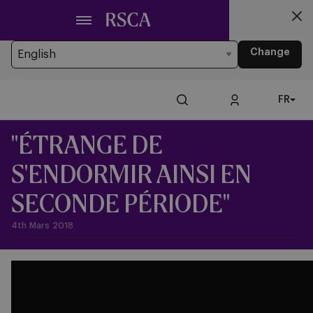
Passer
Looking for another Language?
au
You’re currently browsing the website in Frans
contenu
Change
principal
FR
"ÉTRANGE DE
S'ENDORMIR AINSI EN
SECONDE PÉRIODE"
4th Mars 2018