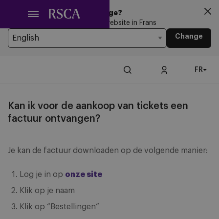
Passer
Looking for another Language?
au
You’re currently browsing the website in Frans
contenu
Change
principal
FR
Kan ik voor de aankoop van tickets een
factuur ontvangen?
Je kan de factuur downloaden op de volgende manier:
Log je in op
onze site
Klik op je naam
Klik op “Bestellingen”