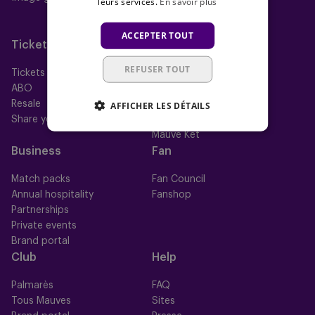
leurs services.
En savoir plus
Neerpede
Futsal
ACCEPTER TOUT
Tickets
Memberships
REFUSER TOUT
Tickets
Nos memberships
ABO
Mauve TV
Resale
Mauve+ Silver
AFFICHER LES DÉTAILS
Share your ticket
Mauve+ Gold
Mauve Ket
Business
Fan
Match packs
Fan Council
Annual hospitality
Fanshop
Partnerships
Private events
Brand portal
Club
Help
Palmarès
FAQ
Tous Mauves
Sites