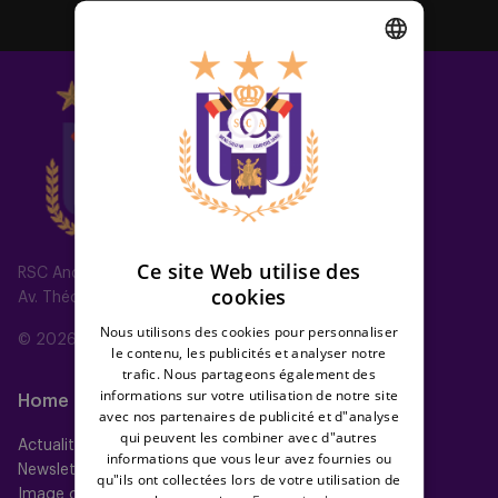
DUTCH
ENGLISH
FRENCH
Ce site Web utilise des
RSC Anderlecht
cookies
Av. Théo Verbeeck 2, 1070 Anderlecht, Belgium
Nous utilisons des cookies pour personnaliser
© 2026 RSC Anderlecht
le contenu, les publicités et analyser notre
trafic. Nous partageons également des
informations sur votre utilisation de notre site
Home
Équipes
avec nos partenaires de publicité et d"analyse
qui peuvent les combiner avec d"autres
Actualités
Équipe première
informations que vous leur avez fournies ou
Newsletter
Futures
qu"ils ont collectées lors de votre utilisation de
Image gallery
Women