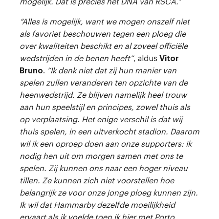
mogelijk. Dat is precies het DNA van RSCA.”
“Alles is mogelijk, want we mogen onszelf niet
als favoriet beschouwen tegen een ploeg die
over kwaliteiten beschikt en al zoveel officiële
wedstrijden in de benen heeft”
, aldus
Vitor
Bruno
.
“Ik denk niet dat zij hun manier van
spelen zullen veranderen ten opzichte van de
heenwedstrijd. Ze blijven namelijk heel trouw
aan hun speelstijl en principes, zowel thuis als
op verplaatsing. Het enige verschil is dat wij
thuis spelen, in een uitverkocht stadion. Daarom
wil ik een oproep doen aan onze supporters: ik
nodig hen uit om morgen samen met ons te
spelen. Zij kunnen ons naar een hoger niveau
tillen. Ze kunnen zich niet voorstellen hoe
belangrijk ze voor onze jonge ploeg kunnen zijn.
Ik wil dat Hammarby dezelfde moeilijkheid
ervaart als ik voelde toen ik hier met Porto