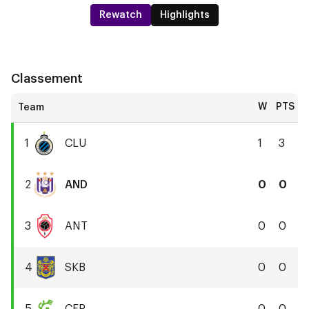
Rewatch
Highlights
Classement
W
PTS
1
CLU
1
3
Club
Bruges
2
AND
0
0
RSC
Anderlecht
3
ANT
0
0
Royal
Antwerp
4
SKB
0
0
FC
SK
Beveren