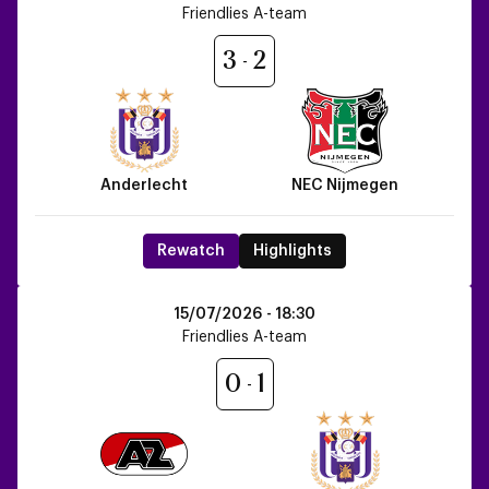
vs
Friendlies A-team
NEC
Nijmegen
3
2
Anderlecht
NEC Nijmegen
Rewatch
Highlights
AZ
15/07/2026 -
18:30
Alkmaar
Friendlies A-team
vs
Anderlecht
0
1