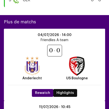
5
CER
0
0
Cercle
Brugge
KSV
Plus de matchs
Anderlecht
04/07/2026 -
14:00
vs
Friendlies A-team
US
Boulogne
0
0
Anderlecht
US Boulogne
Rewatch
Highlights
Anderlecht
11/07/2026 -
10:45