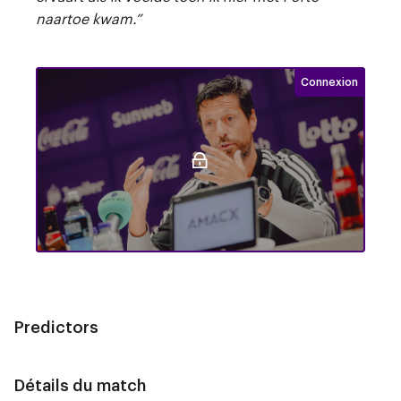
naartoe kwam.”
Login required
Connexion
Conférence de presse avant #ANDHAM
Predictors
Détails du match