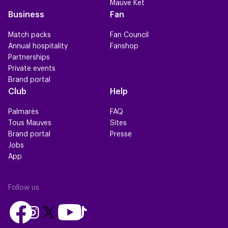
Mauve Ket
Business
Fan
Match packs
Fan Council
Annual hospitality
Fanshop
Partnerships
Private events
Brand portal
Club
Help
Palmarès
FAQ
Tous Mauves
Sites
Brand portal
Presse
Jobs
App
Follow us
Follow
Follow
Follow
Follow
Follow
us
us
us
us
us