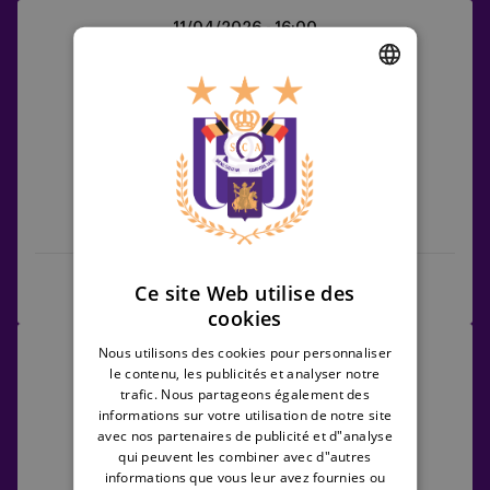
RWDM
11/04/2026 -
16:00
Brussels
Challenger Pro League
vs
RSCA
2
1
DUTCH
Futures
ENGLISH
FRENCH
RWDM Brussels
RSCA Futures
Ce site Web utilise des
Full game
Highlights
cookies
RSCA
Nous utilisons des cookies pour personnaliser
17/04/2026 -
20:00
Futures
le contenu, les publicités et analyser notre
Challenger Pro League
vs
trafic. Nous partageons également des
informations sur votre utilisation de notre site
Olympic
5
0
avec nos partenaires de publicité et d"analyse
Charleroi
qui peuvent les combiner avec d"autres
informations que vous leur avez fournies ou