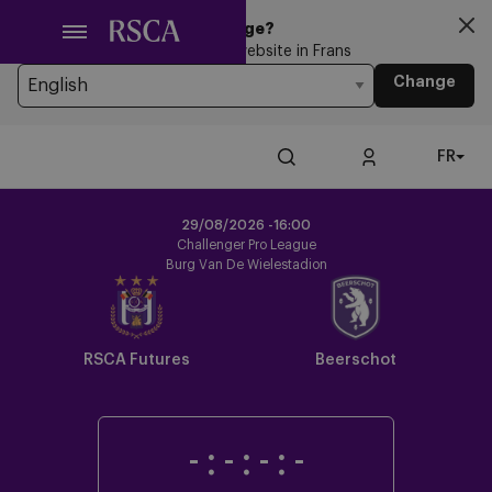
Passer
Looking for another Language?
au
You’re currently browsing the website in Frans
contenu
Change
principal
FR
29/08/2026 -
16:00
Challenger Pro League
Burg Van De Wielestadion
RSCA Futures
Beerschot
-
:
-
:
-
:
-