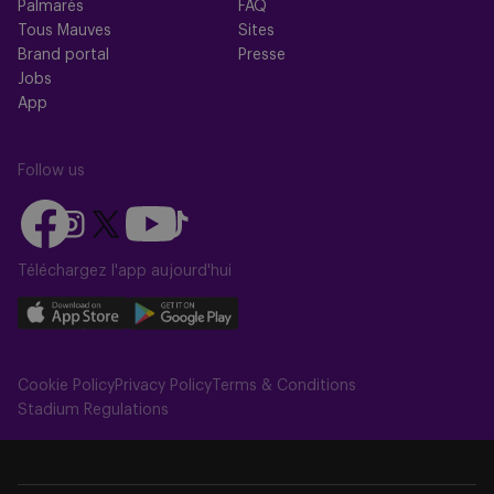
Palmarès
FAQ
Tous Mauves
Sites
Brand portal
Presse
Jobs
App
Follow us
Follow
Follow
Follow
Follow
Follow
us
us
us
us
us
on
on
Téléchargez l'app aujourd'hui
on
on
on
Facebook
YouTube
Instagram
X
TikTok
Download
Download
(Twitter)
our
our
app
app
Cookie Policy
Privacy Policy
Terms & Conditions
on
on
Stadium Regulations
the
the
Apple
Android
app
app