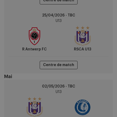
Centre de match
R
25/04/2026 - TBC
Antwerp
U13
FC
vs
RSCA
U13
R Antwerp FC
RSCA U13
Centre de match
Mai
RSCA
02/05/2026 - TBC
U13
U13
vs
KAA
Gent