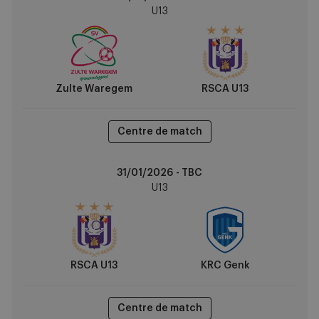
Waregem
U13
vs
RSCA
U13
Zulte Waregem
RSCA U13
Centre de match
RSCA
31/01/2026 - TBC
U13
U13
vs
KRC
Genk
RSCA U13
KRC Genk
Centre de match