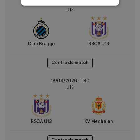
11/04/2026 - TBC
Brugge
U13
vs
RSCA
U13
Club Brugge
RSCA U13
Centre de match
RSCA
18/04/2026 - TBC
U13
U13
vs
KV
Mechelen
RSCA U13
KV Mechelen