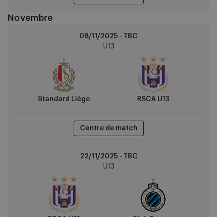
Novembre
Standard
08/11/2025 - TBC
Liège
U13
vs
RSCA
U13
Standard Liège
RSCA U13
Centre de match
RSCA
22/11/2025 - TBC
U13
U13
vs
Club
Brugge