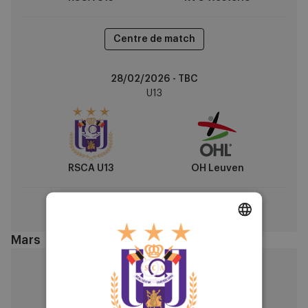
Centre de match
RSCA
28/02/2026 - TBC
U13
U13
vs
OH
Leuven
RSCA U13
OH Leuven
Centre de match
Mars
DUTCH
Sint-
07/03/2026 - TBC
ENGLISH
Truiden
U13
vs
FRENCH
RSCA