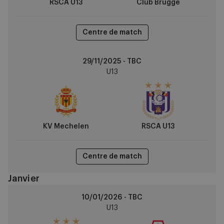
RSCA U13
Club Brugge
Centre de match
KV
29/11/2025 - TBC
Mechelen
U13
vs
RSCA
U13
KV Mechelen
RSCA U13
Centre de match
Janvier
RSCA
10/01/2026 - TBC
U13
U13
vs