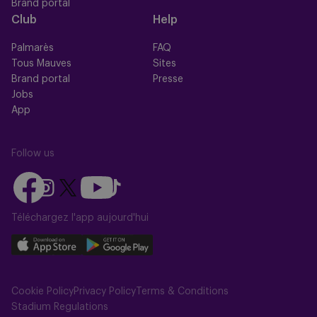
Brand portal
Club
Help
Palmarès
FAQ
Tous Mauves
Sites
Brand portal
Presse
Jobs
App
Follow us
Follow
Follow
Follow
Follow
Follow
us
us
us
us
us
on
on
Téléchargez l'app aujourd'hui
on
on
on
Facebook
YouTube
Instagram
X
TikTok
Download
Download
(Twitter)
our
our
app
app
Cookie Policy
Privacy Policy
Terms & Conditions
on
on
Stadium Regulations
the
the