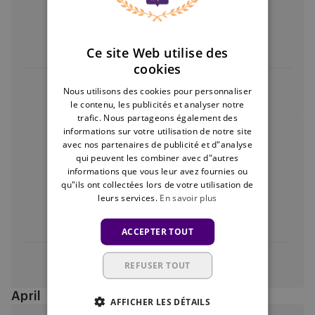
U13
Sint-Truiden
RSCA U13
Ce site Web utilise des
cookies
Nous utilisons des cookies pour personnaliser
Centre de match
le contenu, les publicités et analyser notre
trafic. Nous partageons également des
RSCA
informations sur votre utilisation de notre site
14/03/2026 - TBC
U13
avec nos partenaires de publicité et d"analyse
U13
vs
qui peuvent les combiner avec d"autres
informations que vous leur avez fournies ou
Standard
qu"ils ont collectées lors de votre utilisation de
Liège
leurs services.
En savoir plus
RSCA U13
Standard Liège
ACCEPTER TOUT
REFUSER TOUT
Centre de match
April
AFFICHER LES DÉTAILS
Club