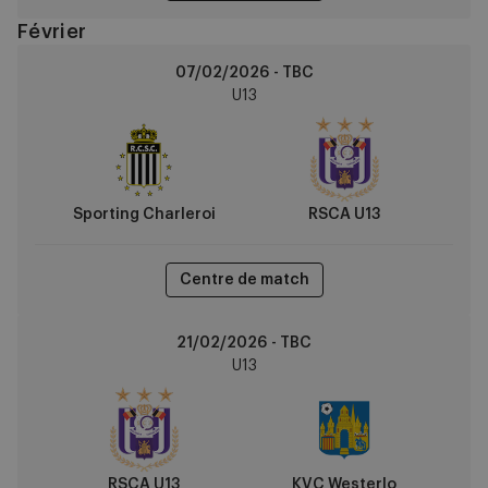
Février
Sporting
07/02/2026 - TBC
Charleroi
U13
vs
RSCA
U13
Sporting Charleroi
RSCA U13
Centre de match
RSCA
21/02/2026 - TBC
U13
U13
vs
KVC
Westerlo
RSCA U13
KVC Westerlo