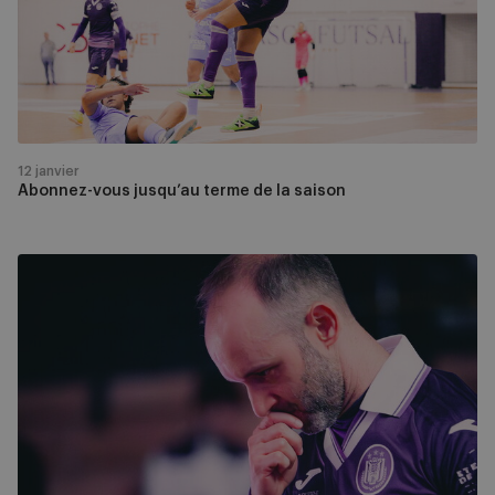
de
la
saison
12 janvier
Abonnez-vous jusqu’au terme de la saison
Highlights:
FT
Sint-
Niklaas
0-
6
RSCA
Futsal
(1/16