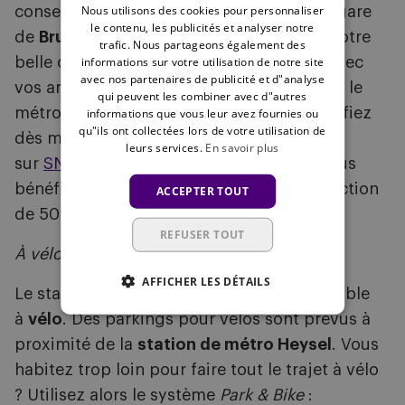
Nous utilisons des cookies pour personnaliser
conseillons de prendre le train jusqu’à la gare
le contenu, les publicités et analyser notre
de
Bruxelles-Midi
. Une fois arrivés dans notre
trafic. Nous partageons également des
informations sur votre utilisation de notre site
belle capitale, faites monter l’ambiance avec
avec nos partenaires de publicité et d"analyse
vos amis supporters bruxellois en prenant le
qui peuvent les combiner avec d"autres
métro ligne 6 vers la
station Heysel
. Planifiez
informations que vous leur avez fournies ou
qu"ils ont collectées lors de votre utilisation de
dès maintenant votre voyage en train
leurs services.
En savoir plus
sur
SNCB.be
. Avec un ticket week-end, vous
bénéficiez effectivement d'une belle réduction
ACCEPTER TOUT
de 50% sur le prix de votre trajet.
REFUSER TOUT
À vélo
AFFICHER LES DÉTAILS
Le stade est également facilement accessible
à
vélo
. Des parkings pour vélos sont prévus à
proximité de la
station de métro Heysel
. Vous
habitez trop loin pour faire tout le trajet à vélo
? Utilisez alors le système
Park & Bike
: