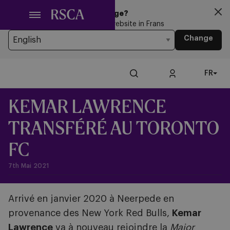
Passer
Looking for another Language?
au
You’re currently browsing the website in Frans
contenu
Change
principal
FR
KEMAR LAWRENCE
TRANSFÉRÉ AU TORONTO
FC
7th Mai 2021
Arrivé en janvier 2020 à Neerpede en
provenance des New York Red Bulls,
Kemar
Lawrence
va à nouveau rejoindre la
Major