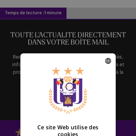
Temps de lecture :
1 minute
TOUTE L’ACTUALITE DIRECTEMENT
DANS VOTRE BOÎTE MAIL
Recevez en avant-première toutes les actualités,
informations sur les tickets, sortie des maillots et
promotions intéressantes en vous inscrivant à la
DUTCH
newsletter.
ENGLISH
FRENCH
S'abonner
Ce site Web utilise des
cookies