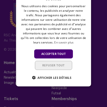
Nous utilisons des cookies pour personnaliser
le contenu, les publicités et analyser notre
trafic. Nous partageons également des
informations sur votre utilisation de notre site
avec nos partenaires de publicité et d"analyse
qui peuvent les combiner avec d"autres
informations que vous leur avez fournies ou
RSC Anderlecht
qu"ils ont collectées lors de votre utilisation de
Av. Théo Verbeeck 2, 1070 Anderlecht, Belgium
leurs services.
En savoir plus
© 2026 RSC Anderlecht
ACCEPTER TOUT
Home
Équipes
REFUSER TOUT
Actualités
Équipe première
AFFICHER LES DÉTAILS
Newsletter
Futures
Image gallery
Women
Neerpede
Futsal
Tickets
Memberships